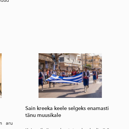
iidud
s
Sain kreeka keele selgeks enamasti
tänu muusikale
en aru