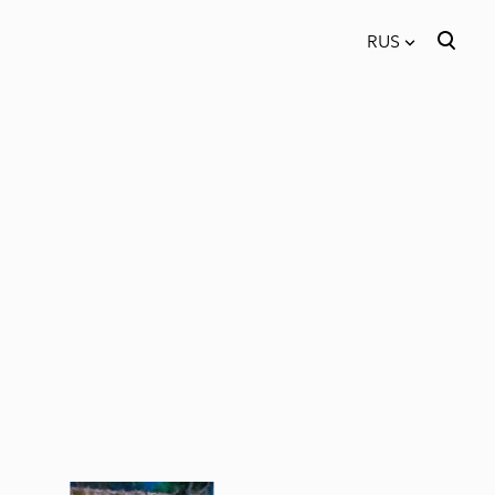
RUS
был добавлен в
Просмотр корзины
RUS
корзину.
EST