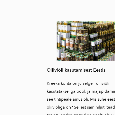
Oliiviõli kasutamisest Eestis
Kreeka kohta on ju selge - oliiviõli
kasutatakse igalpool, ja majapidami
see tihtipeale ainus õli.
Mis suhe eest
oliiviõliga on? Sellest sain hiljuti tea