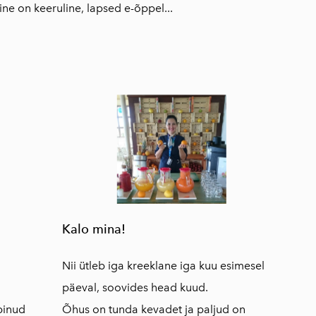
e on keeruline, lapsed e-õppel...
апельсина
Бальзамический
соус с чабрецом и
медом
Рожковый сироп
Vassilakis
Натуральное
оливковое мыло
Оливковое масло
на 5 травах
Критский
бальзамический
Kalo mina!
уксус
Ароматные травы
Nii ütleb iga kreeklane iga kuu esimesel
Крита
päeval, soovides head kuud.
AGNOTIS
äbinud
Õhus on tunda kevadet ja paljud on