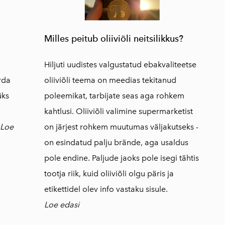
Milles peitub oliiviõli neitsilikkus?
Hiljuti uudistes valgustatud ebakvaliteetse
rda
oliiviõli teema on meedias tekitanud
üks
poleemikat, tarbijate seas aga rohkem
i
kahtlusi. Oliiviõli valimine supermarketist
Loe
on järjest rohkem muutumas väljakutseks -
on esindatud palju brände, aga usaldus
pole endine. Paljude jaoks pole isegi tähtis
tootja riik, kuid oliiviõli olgu päris ja
etikettidel olev info vastaku sisule.
Loe edasi