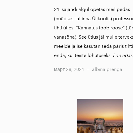
21. sajandi algul õpetas meil pedas
(nüüdses Tallinna Ülikoolis) professor
tihti ütles: "Kannatus toob roose" (tü
vanasõna). See ütlus jäi mulle tervek
meelde ja ise kasutan seda päris tihti 
enda, kui teiste lohutuseks.
Loe edas
март 28, 2021
—
albina.prenga