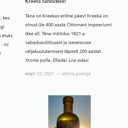
Kreeta fännidele!
Täna on Kreekas eriline päev! Kreeka on
, kes
olnud üle 400 aasta Ottomani impeeriumi
rgi
ikke all. Täna möödus 1821.a
s eluks
vabadusvõitlusest ja iseseisvuse
- nii
väljakuulutamisest täpselt 200 aastat.
i
Xronia polla, Ellada!
Loe edasi
март 25, 2021
—
albina.prenga