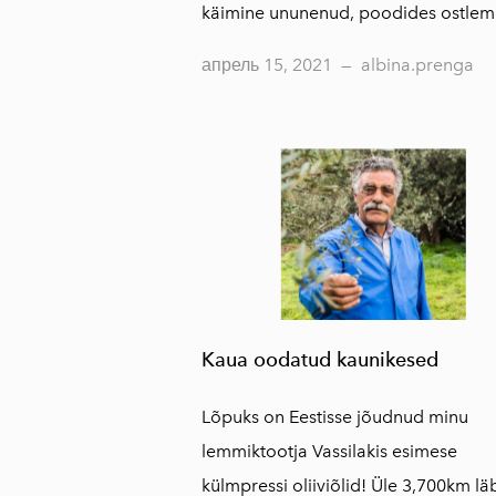
käimine ununenud, poodides ostlemin
апрель 15, 2021
—
albina.prenga
Kaua oodatud kaunikesed
Lõpuks on Eestisse jõudnud minu
lemmiktootja Vassilakis esimese
külmpressi oliiviõlid! Üle 3,700km l