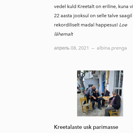
vedel kuld Kreetalt on eriline, kuna 
22 aasta jooksul on selle talve saagil
rekordiliselt madal happesus!
Loe
lähemalt
апрель 08, 2021
—
albina.prenga
Kreetalaste usk parimasse