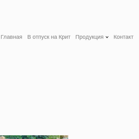
Главная
В отпуск на Крит
Продукция
Контакт
V (VEE) ORGANIC
оливковое масло
первого холодного
отжима
VASSILAKIS
ESTATE PREMIUM
оливковое масло
первого холодного
отжима
MY OLIVE OIL
оливковое масло