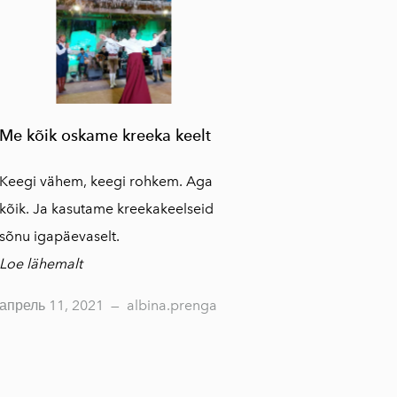
Me kõik oskame kreeka keelt
Keegi vähem, keegi rohkem. Aga
kõik. Ja kasutame kreekakeelseid
sõnu igapäevaselt.
Loe lähemalt
апрель 11, 2021
—
albina.prenga