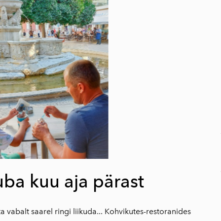
первого холодного
отжима
Charisma Organic
оливковое масло
первого холодного
отжима
CHARISMA
оливковое масло
первого холодного
отжима
Подарочный
комплект "Üllatav
Kreeta"
uba kuu aja pärast
Чай из 40 трав
Бальзамический
a vabalt saarel ringi liikuda... Kohvikutes-restoranides
соус со вкусом