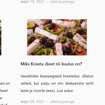
март 18, 2021
—
albina.prenga
Miks Kreeta dieet nii kuulus on?
Vaadeldes kaasaegseid kreetalasi, üllatun
ses on
sellest, kui palju on siin ülekaalulisi (eriti
lasel
laste ja noorte seas).
Loe edasi
da
март 08, 2021
—
albina.prenga