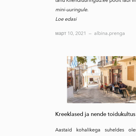
tänu Kliendiuuringud.ee poolt läbi v
mini-uuringule.
Loe edasi
март 10, 2021
—
albina.prenga
Kreeklased ja nende toidukultu
Aastaid kohalikega suheldes ol