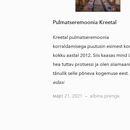
Pulmatseremoonia Kreetal
Kreetal pulmatseremoonia
korraldamisega puutusin esimest ko
kokku aastal 2012. Siis kaasas mind 
hea tuttav protsessi ja olen siiamaan
tänulik selle põneva kogemuse eest.
edasi
март 21, 2021
—
albina.prenga