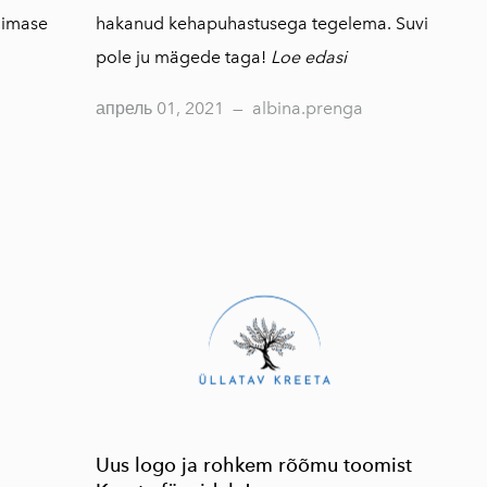
холистическая
viimase
hakanud kehapuhastusega tegelema. Suvi
косметика
pole ju mägede taga!
Loe edasi
Aeolis косметика
по уходу за кожей
апрель 01, 2021
—
albina.prenga
Изделия из
оливкового
дерева
Uus logo ja rohkem rõõmu toomist