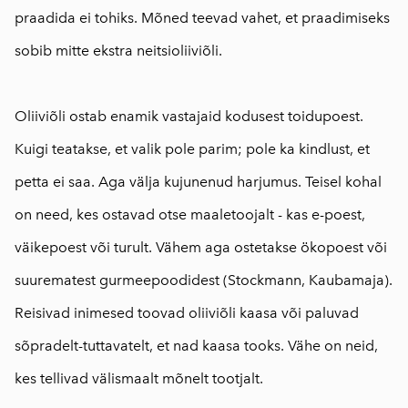
praadida ei tohiks. Mõned teevad vahet, et praadimiseks
sobib mitte ekstra neitsioliiviõli.
Oliiviõli ostab enamik vastajaid kodusest toidupoest.
Kuigi teatakse, et valik pole parim; pole ka kindlust, et
petta ei saa. Aga välja kujunenud harjumus. Teisel kohal
on need, kes ostavad otse maaletoojalt - kas e-poest,
väikepoest või turult. Vähem aga ostetakse ökopoest või
suurematest gurmeepoodidest (Stockmann, Kaubamaja).
Reisivad inimesed toovad oliiviõli kaasa või paluvad
sõpradelt-tuttavatelt, et nad kaasa
tooks. Vähe on neid,
kes tellivad välismaalt mõnelt tootjalt.