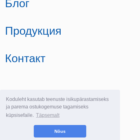
Блог
Продукция
Контакт
E-poe kasutustingimused
Koduleht kasutab teenuste isikupärastamiseks
E-postituvi:
info@yllatavkreeta.ee
ja parema ostukogemuse tagamiseks
küpsisefaile.
Täpsemalt
© 2021 Üllatav Kreeta.
Kõik õigused kaitstud.
Nõus