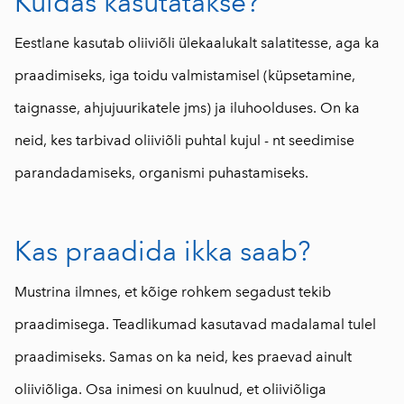
Kuidas kasutatakse?
Eestlane kasutab oliiviõli ülekaalukalt salatitesse, aga ka
praadimiseks, iga toidu valmistamisel (küpsetamine,
taignasse, ahjujuurikatele jms) ja iluhoolduses. On ka
neid, kes tarbivad oliiviõli puhtal kujul - nt seedimise
parandadamiseks, organismi puhastamiseks.
Kas praadida ikka saab?
Mustrina ilmnes, et kõige rohkem segadust tekib
praadimisega. Teadlikumad kasutavad madalamal tulel
praadimiseks. Samas on ka neid, kes praevad ainult
oliiviõliga. Osa inimesi on kuulnud, et oliiviõliga