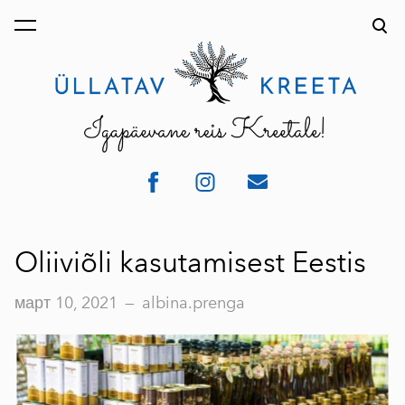
был добавлен в
Просмотр корзины
корзину.
Oliiviõli kasutamisest Eestis
март 10, 2021
—
albina.prenga