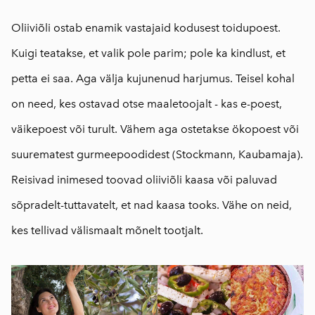
Oliiviõli ostab enamik vastajaid kodusest toidupoest.
Kuigi teatakse, et valik pole parim; pole ka kindlust, et
petta ei saa. Aga välja kujunenud harjumus. Teisel kohal
on need, kes ostavad otse maaletoojalt - kas e-poest,
väikepoest või turult. Vähem aga ostetakse ökopoest või
suurematest gurmeepoodidest (Stockmann, Kaubamaja).
Reisivad inimesed toovad oliiviõli kaasa või paluvad
sõpradelt-tuttavatelt, et nad kaasa tooks. Vähe on neid,
kes tellivad välismaalt mõnelt tootjalt.