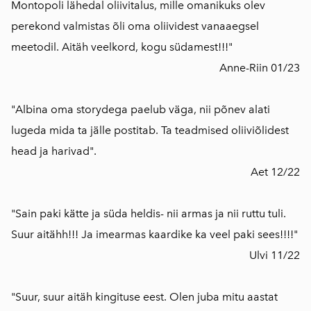
Montopoli lähedal oliivitalus, mille omanikuks olev
perekond valmistas õli oma oliividest vanaaegsel
meetodil. Aitäh veelkord, kogu südamest!!!"
Anne-Riin 01/23
"Albina oma storydega paelub väga, nii põnev alati
lugeda mida ta jälle postitab. Ta teadmised oliiviõlidest
head ja harivad".
Aet 12/22
"Sain paki kätte ja süda heldis- nii armas ja nii ruttu tuli.
Suur aitähh!!! Ja imearmas kaardike ka veel paki sees!!!!"
Ulvi 11/22
"Suur, suur aitäh kingituse eest. Olen juba mitu aastat