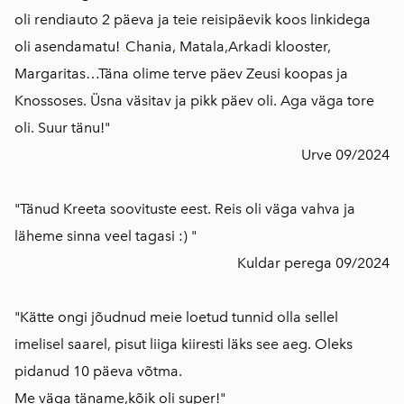
oli rendiauto 2 päeva ja teie reisipäevik koos linkidega
oli asendamatu!
Chania, Matala,Arkadi klooster,
Margaritas…Täna olime terve päev Zeusi koopas ja
Knossoses. Üsna väsitav ja pikk päev oli. Aga väga tore
oli. Suur tänu!"
Urve 09/2024
"Tänud Kreeta soovituste eest. Reis oli väga vahva ja
läheme sinna veel tagasi :) "
Kuldar perega 09/2024
"Kätte ongi jõudnud meie loetud tunnid olla sellel
imelisel saarel, pisut liiga kiiresti läks see aeg. Oleks
pidanud 10 päeva võtma.
Me väga täname,kõik oli super!"