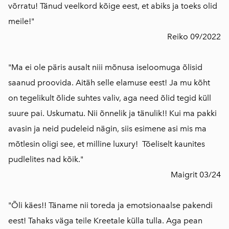
võrratu! Tänud veelkord kõige eest, et abiks ja toeks olid
meile!"
Reiko 09/2022
"Ma ei ole päris ausalt niii mõnusa iseloomuga õlisid
saanud proovida. Aitäh selle elamuse eest! Ja mu kõht
on tegelikult õlide suhtes valiv, aga need õlid tegid küll
suure pai. Uskumatu. Nii õnnelik ja tänulik!! Kui ma pakki
avasin ja neid pudeleid nägin, siis esimene asi mis ma
mõtlesin oligi see, et milline luxury! Tõeliselt kaunites
pudlelites nad kõik."
Maigrit 03/24
"Õli käes!! Täname nii toreda ja emotsionaalse pakendi
eest! Tahaks väga teile Kreetale külla tulla. Aga pean