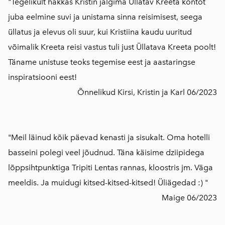
"Tegelikult hakkas Kristin jälgima Üllatav Kreeta kontot
juba eelmine suvi ja unistama sinna reisimisest, seega
üllatus ja elevus oli suur, kui Kristiina kaudu uuritud
võimalik Kreeta reisi vastus tuli just Üllatava Kreeta poolt!
Täname unistuse teoks tegemise eest ja aastaringse
inspiratsiooni eest!
Õnnelikud Kirsi, Kristin ja Karl 06/2023
"Meil läinud kõik päevad kenasti ja sisukalt. Oma hotelli
basseini polegi veel jõudnud. Täna käisime dziipidega
lõppsihtpunktiga Tripiti Lentas rannas, kloostris jm. Väga
meeldis. Ja muidugi kitsed-kitsed-kitsed! Üliägedad :) "
Maige 06/2023