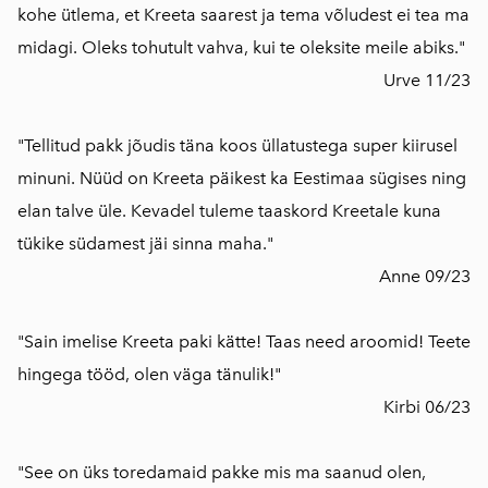
kohe ütlema, et Kreeta saarest ja tema võludest ei tea ma
midagi. Oleks tohutult vahva, kui te oleksite meile abiks."
Urve 11/23
"Tellitud pakk jõudis täna koos üllatustega super kiirusel
minuni. Nüüd on Kreeta päikest ka Eestimaa sügises ning
elan talve üle. Kevadel tuleme taaskord Kreetale kuna
tükike südamest jäi sinna maha."
Anne 09/23
"Sain imelise Kreeta paki kätte! Taas need aroomid! Teete
hingega tööd, olen väga tänulik!"
Kirbi 06/23
"See on üks toredamaid pakke mis ma saanud olen,