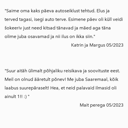
"Saime oma kaks päeva autoseiklust tehtud. Elus ja
terved tagasi, isegi auto terve. Esimene päev oli küll veidi
šokeeriv just need kitsad tänavad ja mäed aga täna
olime juba osavamad ja nii ilus on ikka siin."
Katrin ja Margus 05/2023
"Suur aitäh ülimalt põhjaliku reisikava ja soovituste eest.
Meil on olnud ääretult põnev! Me juba Saaremaal, kõik
laabus suurepäraselt! Hea, et neid palavaid ilmasid oli
ainult 1!! :) "
Mait perega 05/2023