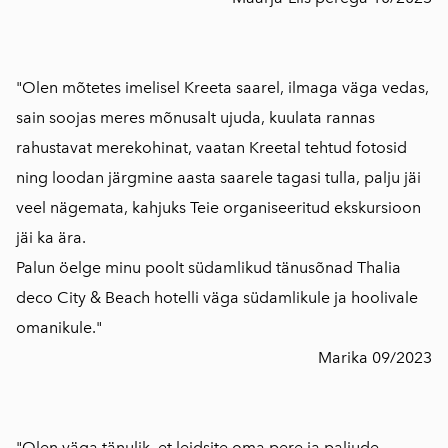
"Olen mõtetes imelisel Kreeta saarel, ilmaga väga vedas,
sain soojas meres mõnusalt ujuda, kuulata rannas
rahustavat merekohinat, vaatan Kreetal tehtud fotosid
ning loodan järgmine aasta saarele tagasi tulla, palju jäi
veel nägemata, kahjuks Teie organiseeritud ekskursioon
jäi ka ära.
Palun öelge minu poolt südamlikud tänusõnad Thalia
deco City & Beach hotelli väga südamlikule ja hoolivale
omanikule."
Marika 09/2023
"Olen väga tänulik, et leidsite oma pere ja paljude