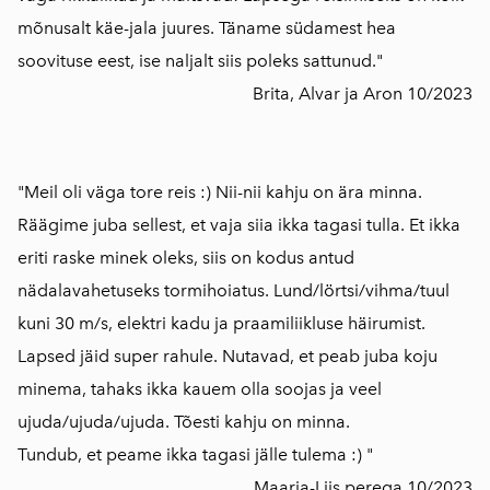
mõnusalt käe-jala juures. Täname südamest hea
soovituse eest, ise naljalt siis poleks sattunud."
Brita, Alvar ja Aron 10/2023
"
Meil oli väga tore reis :) Nii-nii kahju on ära minna.
Räägime juba sellest, et vaja siia ikka tagasi tulla. Et ikka
eriti raske minek oleks, siis on kodus antud
nädalavahetuseks tormihoiatus. Lund/lörtsi/vihma/tuul
kuni 30 m/s, elektri kadu ja praamiliikluse häirumist.
Lapsed jäid super rahule. Nutavad, et peab juba koju
minema, tahaks ikka kauem olla soojas ja veel
ujuda/ujuda/ujuda. Tõesti kahju on minna.
Tundub, et peame ikka tagasi jälle tulema :) "
Maarja-Liis perega 10/2023