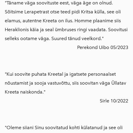
"Täname väga soovituste eest, väga äge on olnud.
Sõitsime Lerapetrast otse teed pidi Kritsa külla, see oli
elamus, autentne Kreeta on ilus. Homme plaanime siis
Heraklionis käia ja seal ümbruses ringi vaadata. Soovitusi
selleks ootame väga. Suured tänud veelkord."
Perekond Uibo 05/2023
"Kui soovite puhata Kreetal ja igatsete personaalset
nõustamist ja sooja vastuvõttu, siis soovitan väga Üllatav
Kreeta naiskonda."
Sirle 10/2022
"Oleme siiani Sinu soovitatud kohti külatanud ja see oli