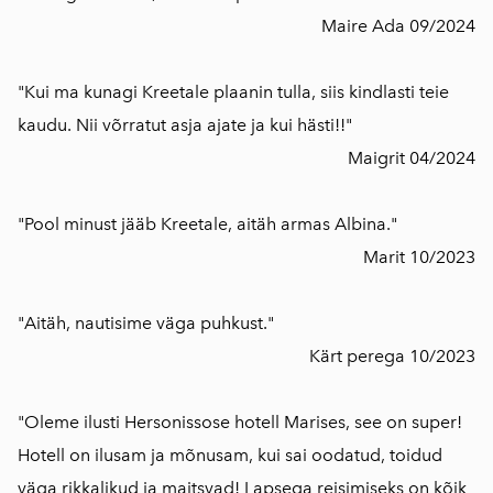
Maire Ada 09/2024
"Kui ma kunagi Kreetale plaanin tulla, siis kindlasti teie
kaudu. Nii võrratut asja ajate ja kui hästi!!"
Maigrit 04/2024
"Pool minust jääb Kreetale, aitäh armas Albina."
Marit 10/2023
"Aitäh, nautisime väga puhkust."
Kärt perega 10/2023
"Oleme ilusti Hersonissose hotell Marises, see on super!
Hotell on ilusam ja mõnusam, kui sai oodatud, toidud
väga rikkalikud ja maitsvad! Lapsega reisimiseks on kõik