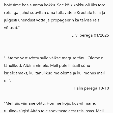
hoidsime hea summa kokku. See kõik kokku oli üks tore
reis. Igal juhul soovitan oma tuttavatele Kreetale tulla ja
julgesti ühendust võtta ja propageerin ka talvise reisi
võlusid."
Liivi perega 01/2025
"Jätame vastuvòttu sulle väikse magusa tänu. Oleme nii
tänulikud. Albina nimele. Meil pole lihtsalt sònu
kirjeldamaks, kui tänulikud me oleme ja kui mònus meil
oli".
Hälin perega 10/10
"Meil siis viimane ôhtu. Homme koju, kus vihmane,
tuuline- sügis! Aitäh teie soovituste eest reisi osas. Meil