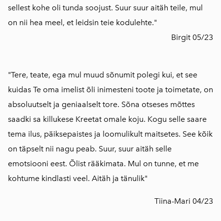
sellest kohe oli tunda soojust. Suur suur aitäh teile, mul
on nii hea meel, et leidsin teie kodulehte."
Birgit 05/23
"Tere, teate, ega mul muud sõnumit polegi kui, et see
kuidas Te oma imelist õli inimesteni toote ja toimetate, on
absoluutselt ja geniaalselt tore. Sõna otseses mõttes
saadki sa killukese Kreetat omale koju. Kogu selle saare
tema ilus, päiksepaistes ja loomulikult maitsetes. See kõik
on täpselt nii nagu peab. Suur, suur aitäh selle
emotsiooni eest. Õlist rääkimata. Mul on tunne, et me
kohtume kindlasti veel. Aitäh ja tänulik"
Tiina-Mari 04/23