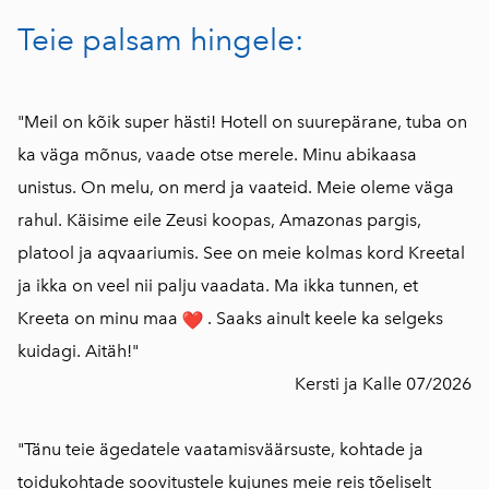
Teie palsam hingele:
"Meil on kõik super hästi! Hotell on suurepärane, tuba on
ka väga mõnus, vaade otse merele. Minu abikaasa
unistus. On melu, on merd ja vaateid. Meie oleme väga
rahul. Käisime eile Zeusi koopas, Amazonas pargis,
platool ja aqvaariumis. See on meie kolmas kord Kreetal
ja ikka on veel nii palju vaadata. Ma ikka tunnen, et
Kreeta on minu maa
. Saaks ainult keele ka selgeks
kuidagi. Aitäh!"
Kersti ja Kalle 07/2026
"Tänu teie ägedatele vaatamisväärsuste, kohtade ja
toidukohtade soovitustele kujunes meie reis tõeliselt