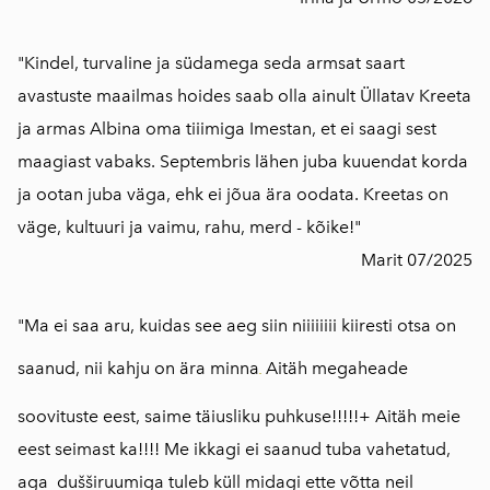
"Kindel, turvaline ja südamega seda armsat saart
avastuste maailmas hoides saab olla ainult Üllatav Kreeta
ja armas Albina oma tiiimiga Imestan, et ei saagi sest
maagiast vabaks. Septembris lähen juba kuuendat korda
ja ootan juba väga, ehk ei jõua ära oodata. Kreetas on
väge, kultuuri ja vaimu, rahu, merd - kõike!"
Marit 07/2025
"Ma ei saa aru, kuidas see aeg siin niiiiiiii kiiresti otsa on
saanud, nii kahju on ära minna
Aitäh megaheade
soovituste eest, saime täiusliku puhkuse!!!!!+ Aitäh meie
eest seimast ka!!!! Me ikkagi ei saanud tuba vahetatud,
aga dušširuumiga tuleb küll midagi ette võtta neil