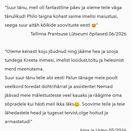
"Suur tänu, meil oli fantastiline päev ja oleme teile väga
tänulikud! Philo taigna kohast saime imelisi maiustusi,
seega suur aitäh kõikide soovituste eest!
"
Tallinna Prantsuse Lütseumi õpilased 06/2026
"Oleme kenasti koju jõudnud ning jääme hea ja sooja
tundega Kreeta inimesi, imelist loodust,toitu ja helesinist
merd meenutama.
Suur suur tänu teile abi eest! Palun tänage meie poolt
veelkord toredat dohtrihärrat ja assistente! Nemad
jäävad meie mälestustesse veel kauaks ja räägime oma
sõpradele kui hästi meil ikka läks
. Soovime teile ja teie
lähedastele head ja tugevat tervist,olge hoitud ja
armastatud!"
Irina ja Urmo 05/2026