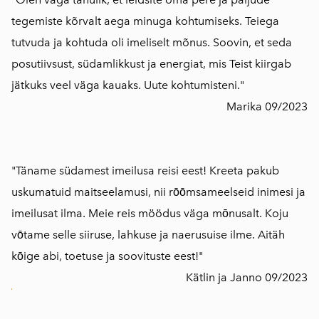
tegemiste kõrvalt aega minuga kohtumiseks. Teiega
tutvuda ja kohtuda oli imeliselt mõnus. Soovin, et seda
posutiivsust, südamlikkust ja energiat, mis Teist kiirgab
jätkuks veel väga kauaks. Uute kohtumisteni."
Marika 09/2023
"Täname südamest imeilusa reisi eest! Kreeta pakub
uskumatuid maitseelamusi, nii rōōmsameelseid inimesi ja
imeilusat ilma. Meie reis möödus väga mōnusalt. Koju
vōtame selle siiruse, lahkuse ja naerusuise ilme. Aitäh
kōige abi, toetuse ja soovituste eest!"
Kätlin ja Janno 09/2023