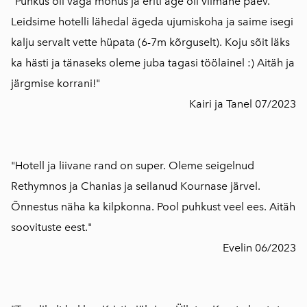
"Puhkus oli väga mõnus ja eriti äge oli viimane päev.
Leidsime hotelli lähedal ägeda ujumiskoha ja saime isegi
kalju servalt vette hüpata (6-7m kõrguselt). Koju sõit läks
ka hästi ja tänaseks oleme juba tagasi töölainel :) Aitäh ja
järgmise korrani!"
Kairi ja Tanel 07/2023
"Hotell ja liivane rand on super. Oleme seigelnud
Rethymnos ja Chanias ja seilanud Kournase järvel.
Õnnestus näha ka kilpkonna. Pool puhkust veel ees. Aitäh
soovituste eest."
Evelin 06/2023