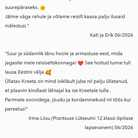
suurepäraseks.
Jäime väga rahule ja võtame reisilt kaasa palju ilusaid
mälestusi."
Kati ja Erik 06/2026
"Suur ja südamlik tänu hoole ja armastuse eest, mida
jagasite meie reisiseltskonnaga!
See hoitud tunne tuli
lausa Eestini välja
Üllatav Kreeta on mind isiklikult juba nii palju üllatanud,
et plaanin kindlasti lähiajal ka ise Kreetale tulla .
Parimate soovidega, jòudu ja kordaminekuid nii töös kui
pereelus!"
Irma-Liisu (Prantsuse Lütseumi 12.klassi õpilase
lapsevanem) 06/2026