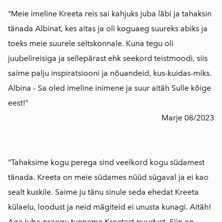
"Meie imeline Kreeta reis sai kahjuks juba läbi ja tahaksin
tänada Albinat, kes aitas ja oli koguaeg suureks abiks ja
toeks meie suurele seltskonnale. Kuna tegu oli
juubelireisiga ja sellepärast ehk seekord teistmoodi, siis
saime palju inspiratsiooni ja nõuandeid, kus-kuidas-miks.
Albina - Sa oled imeline inimene ja suur aitäh Sulle kõige
eest!"
Marje 08/2023
"Tahaksime kogu perega sind veelkord kogu südamest
tänada. Kreeta on meie südames nüüd sügaval ja ei kao
sealt kuskile. Saime ju tänu sinule seda ehedat Kreeta
külaelu, loodust ja neid mägiteid ei unusta kunagi. Aitäh!
Aga juba praegu tunneme Kreetast puudust. Siin on