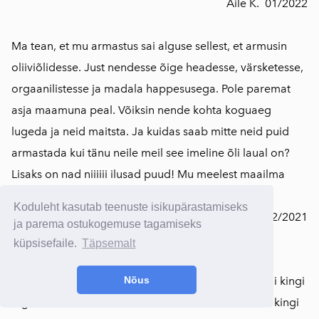
Aile K. 01/2022
Ma tean, et mu armastus sai alguse sellest, et armusin
oliiviõlidesse. Just nendesse õige headesse, värsketesse,
orgaanilistesse ja madala happesusega. Pole paremat
asja maamuna peal. Võiksin nende kohta koguaeg
lugeda ja neid maitsta. Ja kuidas saab mitte neid puid
armastada kui tänu neile meil see imeline õli laual on?
Lisaks on nad niiiiii ilusad puud! Mu meelest maailma
kauneimad!
Koduleht kasutab teenuste isikupärastamiseks
Leevi N. 12/2021
ja parema ostukogemuse tagamiseks
küpsisefaile.
Täpsemalt
"Tellisin teie veebipoest 3 oliiviseepi ja õlide
kinkekomplekti. Pole ammu nii elevil olnud kellelegi kingi
Nõus
tegemisest. Teen oma kahele õele üllatusesks selle kingi