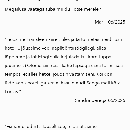
Megailusa vaatega tuba muidu - otse merele
"
Marili 06/2025
"Leidsime Transfeeri kiirelt üles ja ta toimetas meid ilusti
hotelli.. jõudsime veel napilt õhtusöögilegi, alles
lõpetame ja tahtsingi sulle kirjutada kui kord tuppa
jõuame. :) Oleme siin reisil kahe lapsega üsna tormilisea
tempos, et alles hetkel jõudsin vastamiseni. Kõik on
üldplaanis hotelliga senini hästi olnud! Seega meil kõik
korras."
Sandra perega 06/2025
"Esmamuljed 5+! Täpselt see, mida otsisime.