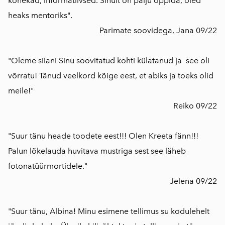
kõnekad, informatiivsed. Sinult on palju õppida, oled
heaks mentoriks".
Parimate soovidega, Jana 09/22
"Oleme siiani Sinu soovitatud kohti külatanud ja see oli
võrratu! Tänud veelkord kõige eest, et abiks ja toeks olid
meile!"
Reiko 09/22
"Suur tänu heade toodete eest!!! Olen Kreeta fänn!!!
Palun lõkelauda huvitava mustriga sest see läheb
fotonatüürmortidele."
Jelena 09/22
"Suur tänu, Albina! Minu esimene tellimus su kodulehelt