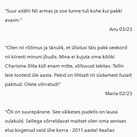
"Suur aitäh! Nii armas ja soe tunne tuli kohe kui pakki
avasin."
Anu 03/23
"Olen nii rõõmus ja tänulik, et üllatusi täis pakk seekord
nii kiiresti minuni jõudis. Mina ei kujuta oma kööki
Charisma õlita küll enam mitte, sõltuvust tekitav. Tellin
teie tooteid üle aasta. Pakid on lihtsalt nii südamest ilusalt
pakitud. Olete võrratud!"
Maria 02/23
"Õli on suurepärane. See väikeses pudelis on lausa
sulakuld. Sellega võrreldavat maitset olen oma senises
elus kogenud vaid ühe korra - 2011.aastal Itaalias