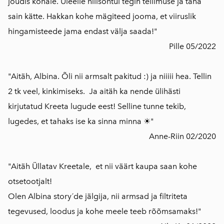
jõudis kohale. Üleeile hilisõhtul tegin tellimuse ja täna
sain kätte. Hakkan kohe mägiteed jooma, et viiruslik
hingamisteede jama endast välja saada!"
Pille 05/2022
"Aitäh, Albina. Õli nii armsalt pakitud :) ja niiiii hea. Tellin
2 tk veel, kinkimiseks. Ja aitäh ka nende ülihästi
kirjutatud Kreeta lugude eest! Selline tunne tekib,
lugedes, et tahaks ise ka sinna minna ☀"
Anne-Riin 02/2020
"Aitäh Üllatav Kreetale, et nii väärt kaupa saan kohe
otsetootjalt!
Olen Albina story´de jälgija, nii armsad ja filtriteta
tegevused, loodus ja kohe meele teeb rõõmsamaks!"