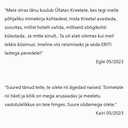
"Meie siiras tänu kuulub Üllatav Kreetale, kes tegi meile
põhjaliku inimekirja kohtadest, mida Kreetal avastada,
soovitas, millist hotelli valida, milliseid söögikohti
külastada. Ja mitte ainult.. Ta oli alati olemas kui meil
tekkis küsimusi. Imeline viis reisimiseks ja seda ERITI
lastega peredele!"
Egle 05/2023
"Suured tänud teile, te olete nii ägedad naised. Toimetate
nii hästi ja kõik on mega arusaadav ja meeletu
vastutulelikkus on teie hinges. Suure südamega olete."
Kairi 05/2023