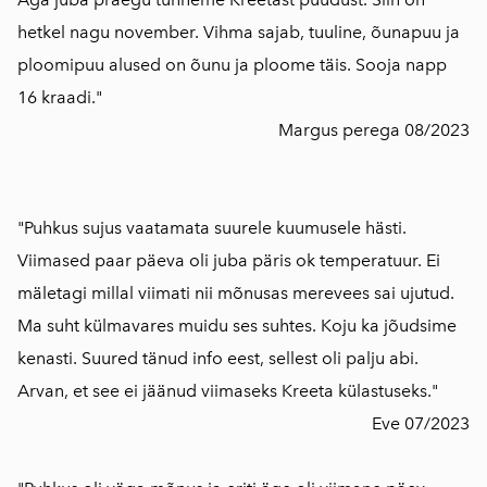
hetkel nagu november. Vihma sajab, tuuline, õunapuu ja
ploomipuu alused on õunu ja ploome täis. Sooja napp
16 kraadi."
Margus perega 08/2023
"Puhkus sujus vaatamata suurele kuumusele hästi.
Viimased paar päeva oli juba päris ok temperatuur. Ei
mäletagi millal viimati nii mõnusas merevees sai ujutud.
Ma suht külmavares muidu ses suhtes. Koju ka jõudsime
kenasti. Suured tänud info eest, sellest oli palju abi.
Arvan, et see ei jäänud viimaseks Kreeta külastuseks."
Eve 07/2023