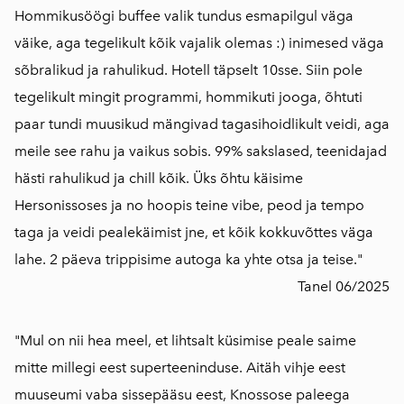
Hommikusöögi buffee valik tundus esmapilgul väga
väike, aga tegelikult kõik vajalik olemas :) inimesed väga
sõbralikud ja rahulikud. Hotell täpselt 10sse. Siin pole
tegelikult mingit programmi, hommikuti jooga, õhtuti
paar tundi muusikud mängivad tagasihoidlikult veidi, aga
meile see rahu ja vaikus sobis. 99% sakslased, teenidajad
hästi rahulikud ja chill kõik. Üks õhtu käisime
Hersonissoses ja no hoopis teine vibe, peod ja tempo
taga ja veidi pealekäimist jne, et kõik kokkuvõttes väga
lahe. 2 päeva trippisime autoga ka yhte otsa ja teise."
Tanel 06/2025
"Mul on nii hea meel, et lihtsalt küsimise peale saime
mitte millegi eest superteeninduse. Aitäh vihje eest
muuseumi vaba sissepääsu eest, Knossose paleega