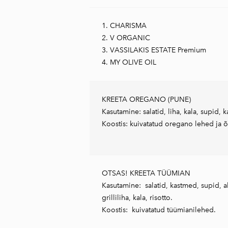
1.
CHARISMA
2.
V ORGANIC
3.
VASSILAKIS ESTATE Premium
4.
MY OLIVE OIL
KREETA OREGANO (PUNE)
Kasutamine: salatid, liha, kala, supid,
Koostis: kuivatatud oregano lehed ja õ
OTSAS!
KREETA TÜÜMIAN
Kasutamine: salatid, kastmed, supid, ah
grilliliha, kala, risotto.
Koostis: kuivatatud tüümianilehed.