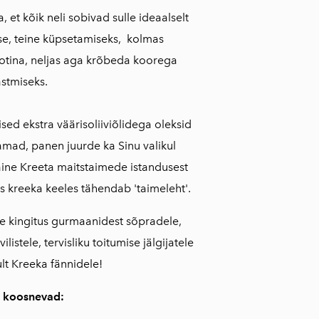
, et kõik neli sobivad sulle ideaalselt
sse, teine küpsetamiseks, kolmas
tina, neljas aga krõbeda koorega
astmiseks.
sed ekstra väärisoliiviõlidega oleksid
mad, panen juurde ka Sinu valikul
ine Kreeta maitstaimede istandusest
mis kreeka keeles tähendab 'taimeleht'.
 kingitus gurmaanidest sõpradele,
listele, tervisliku toitumise jälgijatele
lt Kreeka fännidele!
 koosnevad: