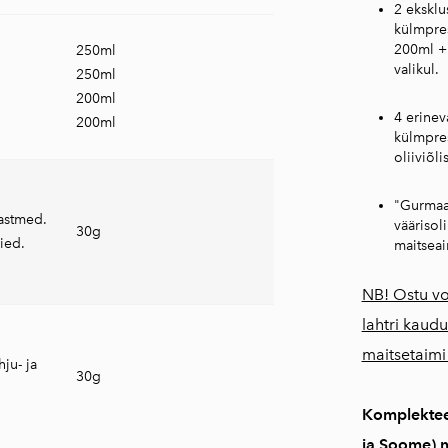
2 eksklu
külmpres
200ml + 
250ml
valikul.
250ml
200ml
4 erineva
200ml
külmpres
oliiviõl
"Gurmaan
 kastmed.
väärisol
30g
ied.
maitseai
NB! Ostu vo
lahtri kaudu
maitsetaimi
ju- ja
30g
Komplekteer
ja Soome) m