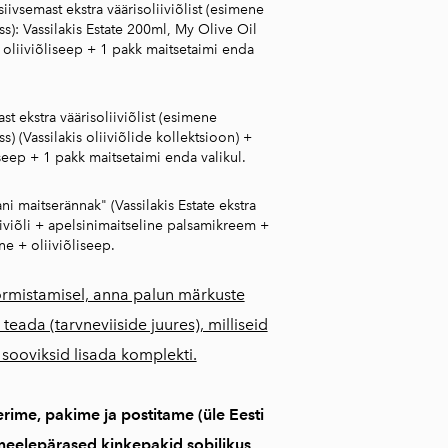
siivsemast ekstra väärisoliiviõlist (esimene
s): Vassilakis Estate 200ml, My Olive Oil
oliiviõliseep + 1 pakk maitsetaimi enda
st ekstra väärisoliiviõlist (esimene
s) (Vassilakis oliiviõlide kollektsioon) +
iseep + 1 pakk maitsetaimi enda valikul.
i maitserännak" (Vassilakis Estate ekstra
iiviõli + apelsinimaitseline palsamikreem +
ne + oliiviõliseep.
rmistamisel, anna palun märkuste
 teada (tarvneviiside juures), milliseid
 sooviksid lisada komplekti.
ime, pakime ja postitame (üle Eesti
eelepärased kinkepakid sobilikus