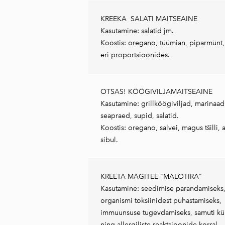
KREEKA
SALATI MAITSEAINE
Kasutamine: salatid jm.
Koostis: oregano, tüümian, piparmünt, 
eri proportsioonides.
OTSAS! KÖÖGIVILJAMAITSEAINE
Kasutamine: grillköögiviljad, marinaad
seapraed, supid, salatid.
Koostis: oregano, salvei, magus tšilli, 
sibul.
KREETA MÄGITEE "MALOTIRA"
Kasutamine: seedimise parandamiseks
organismi toksiinidest puhastamiseks,
immuunsuse tugevdamiseks, samuti kü
ning allergiliste reaktsioonide korral.