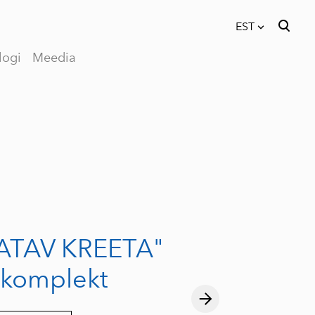
EST
logi
Meedia
lisati ostukorvi.
Vaata ostukorvi
EST
RUS
ATAV KREETA"
ekomplekt