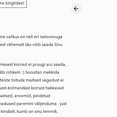
e kingiidee!
ere valikus on neli eri iseloomuga
illest vähemalt üks võib saada Sinu
imesest korrast ei pruugi aru saada,
ib rohkem :) Soovitan mekkida
teiste toitude maitsed segadust ei
eisest-kolmandast korrast hakkavad
 maitsed, aroomid, peidetud
adused paremini väljenduma - just
d kindlalt, kumb on sinu lemmik.