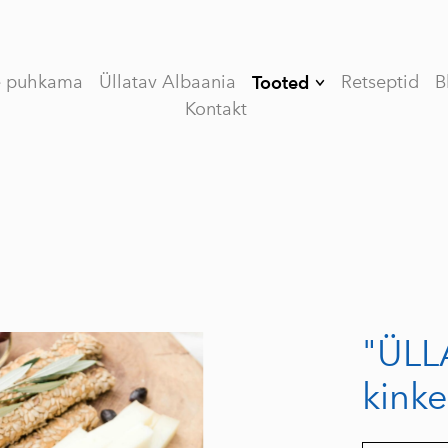
e puhkama
Üllatav Albaania
Retseptid
B
Tooted
Kontakt
Kinkekomplekt
(Limited edition)
V (VEE) ORGANIC
esimese külmpressi
oliiviõli
VASSILAKIS
ESTATE PREMIUM
esimese külmpressi
"ÜLL
oliiviõli
MY OLIVE OIL
kink
esimese külmpressi
oliiviõli