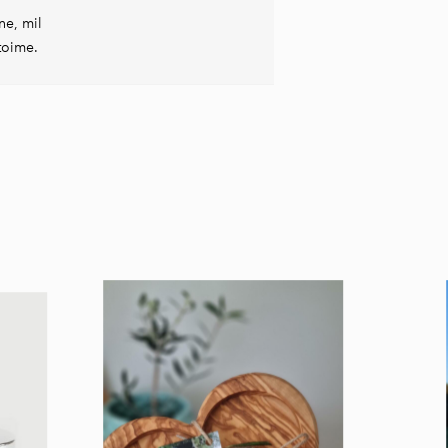
ne, mil
toime.