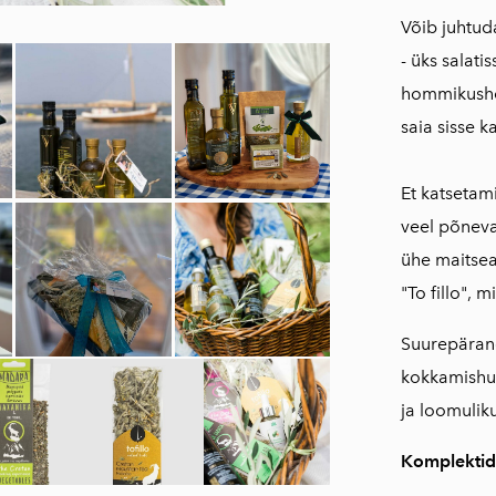
250ml
Võib juhtuda
Traditsiooniline
- üks salati
oliiviõliseep
hommikusho
(Vassilakis Estate)
saia sisse k
Maitseained,
taime-ja õieteed
Et katsetami
AEOLIS kreeka
veel põneva
nahahooldustoote
ühe maitsea
d
"To fillo", 
Tooted oliivipuust
Reisiraamat "Muna
Suurepärane
seiklused Kreekas"
kokkamishuvi
Inspireeriv
ja loomuliku
haikukogu "Kreeka
kapriisid"
Komplektid