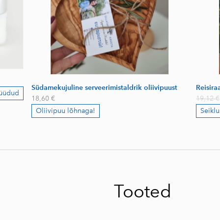
Südamekujuline serveerimistaldrik oliivipuust
Reisir
müüdud
18,60 €
19,12 €
Oliivipuu lõhnaga!
Seiklu
Tooted