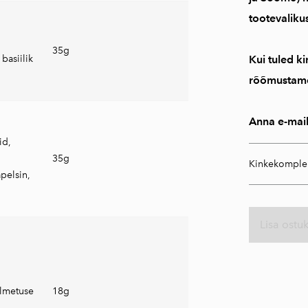
tootevalikus
35g
Kui tuled ki
basiilik
rõõmustame
Anna e-mail
id,
35g
Kinkekomple
apelsin,
Lisa ostu
,
lmetuse
18g