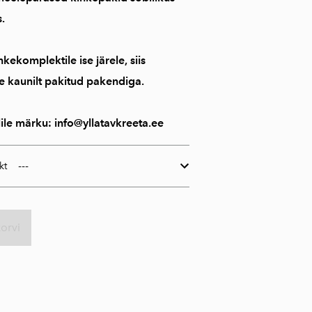
.
nkekomplektile ise järele, siis
 kaunilt pakitud pakendiga.
ile märku: info@yllatavkreeta.ee
kt
korvi