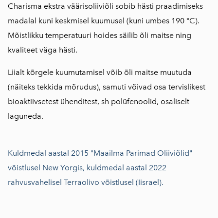
Charisma ekstra väärisoliiviõli sobib hästi praadimiseks
madalal kuni keskmisel kuumusel (kuni umbes 190 °C).
Mõistlikku temperatuuri hoides säilib õli maitse ning
kvaliteet väga hästi.
Liialt kõrgele kuumutamisel võib õli maitse muutuda
(näiteks tekkida mõrudus), samuti võivad osa tervislikest
bioaktiivsetest ühenditest, sh polüfenoolid, osaliselt
laguneda.
Kuldmedal aastal 2015 "Maailma Parimad Oliiviõlid"
võistlusel New Yorgis, kuldmedal aastal 2022
rahvusvahelisel Terraolivo võistlusel (Iisrael).