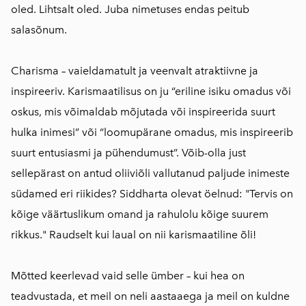
oled. Lihtsalt oled. Juba nimetuses endas peitub
salasõnum.
Charisma – vaieldamatult ja veenvalt atraktiivne ja
inspireeriv. Karismaatilisus on ju “eriline isiku omadus või
oskus, mis võimaldab mõjutada või inspireerida suurt
hulka inimesi” või “loomupärane omadus, mis inspireerib
suurt entusiasmi ja pühendumust”. Võib-olla just
sellepärast on antud oliiviõli vallutanud paljude inimeste
südamed eri riikides? Siddharta olevat öelnud: "Tervis on
kõige väärtuslikum omand ja rahulolu kõige suurem
rikkus." Raudselt kui laual on nii karismaatiline õli!
Mõtted keerlevad vaid selle ümber – kui hea on
teadvustada, et meil on neli aastaaega ja meil on kuldne