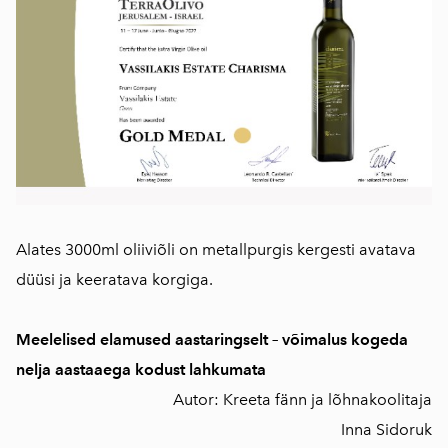
Alates 3000ml oliiviõli on metallpurgis kergesti avatava
düüsi ja keeratava korgiga.
Meelelised elamused aastaringselt – võimalus kogeda
nelja aastaaega kodust lahkumata
Autor: Kreeta fänn ja lõhnakoolitaja
Inna Sidoruk