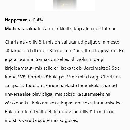
Happesus:
< 0,4%
Maitse:
tasakaalustatud, rikkalik, küps, kergelt taimne.
Charisma - oliiviõli, mis on vallutanud paljude inimeste
südamed eri riikides. Kerge ja mõnus, ilma tugeva maitse
ega aroomita. Samas on selles oliiviõlis midagi
kirjeldamatut, mis selle eriliseks teeb. Järelmaitse? Soe
tunne? Või hoopis kõhule pai? See miski ongi Charisma
salapära.
Tegu on skandinaavlaste lemmikuks saanud
universaalse oliiviõliga, mis sobib kasutamiseks nii
värskena kui kokkamiseks, küpsetamiseks, hautamiseks.
Ehk premium kvaliteeti igapäevane oliiviõli, mida on
mõistlik varuda suuremas koguses.