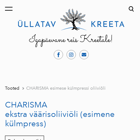
lisati ostukorvi.
Vaata ostukorvi
Tooted
CHARISMA esimese külmpressi oliiviõli
CHARISMA
ekstra väärisoliiviõli (esimene
külmpress)