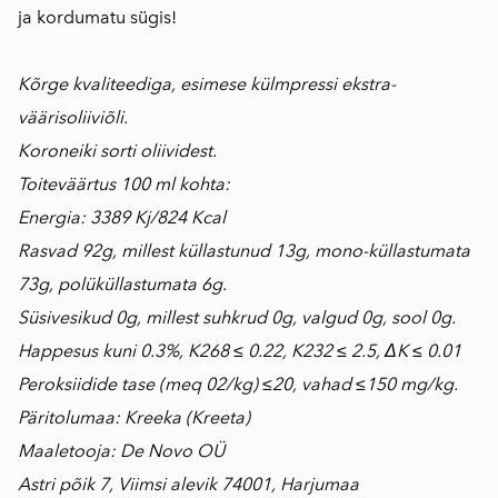
ja kordumatu sügis!
Kõrge kvaliteediga, esimese külmpressi ekstra-
väärisoliiviõli.
Koroneiki sorti oliividest.
Toiteväärtus 100 ml kohta:
Energia: 3389 Kj/824 Kcal
Rasvad 92g, millest küllastunud 13g, mono-küllastumata
73g, polüküllastumata 6g.
Süsivesikud 0g, millest suhkrud 0g, valgud 0g, sool 0g.
Happesus kuni 0.3%, K268 ≤ 0.22, K232 ≤ 2.5, ΔK ≤ 0.01
Peroksiidide tase (meq 02/kg) ≤20, vahad ≤150 mg/kg.
Päritolumaa: Kreeka (Kreeta)
Maaletooja: De Novo OÜ
Astri põik 7, Viimsi alevik 74001, Harjumaa