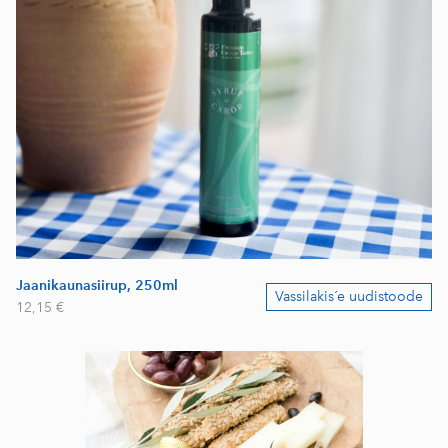
Jaanikaunasiirup, 250ml
Vassilakis´e uudistoode
12,15 €