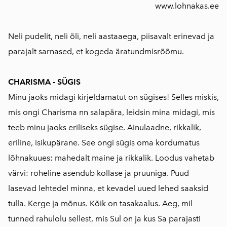
www.lohnakas.ee
Neli pudelit, neli õli, neli aastaaega, piisavalt erinevad ja
parajalt sarnased, et kogeda äratundmisrõõmu.
CHARISMA - SÜGIS
Minu jaoks midagi kirjeldamatut on sügises! Selles miskis,
mis ongi Charisma nn salapära, leidsin mina midagi, mis
teeb minu jaoks eriliseks sügise. Ainulaadne, rikkalik,
eriline, isikupärane. See ongi sügis oma kordumatus
lõhnakuues: mahedalt maine ja rikkalik. Loodus vahetab
värvi: roheline asendub kollase ja pruuniga. Puud
lasevad lehtedel minna, et kevadel uued lehed saaksid
tulla. Kerge ja mõnus. Kõik on tasakaalus. Aeg, mil
tunned rahulolu sellest, mis Sul on ja kus Sa parajasti