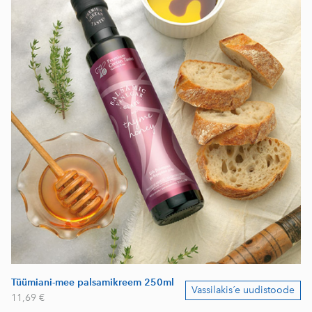
Tüümiani-mee palsamikreem 250ml
Vassilakis´e uudistoode
11,69 €