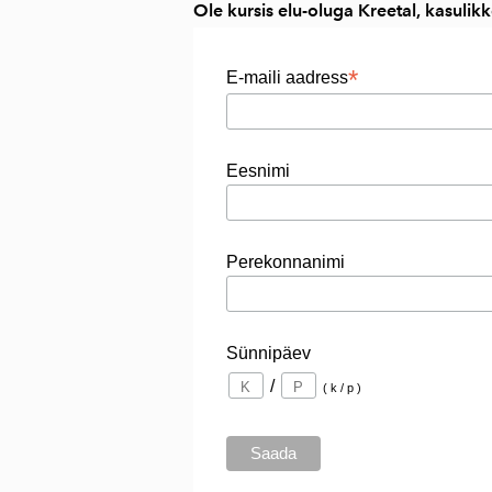
Ole kursis elu-oluga Kreetal, kasul
*
E-maili aadress
Eesnimi
Perekonnanimi
Sünnipäev
/
( k / p )