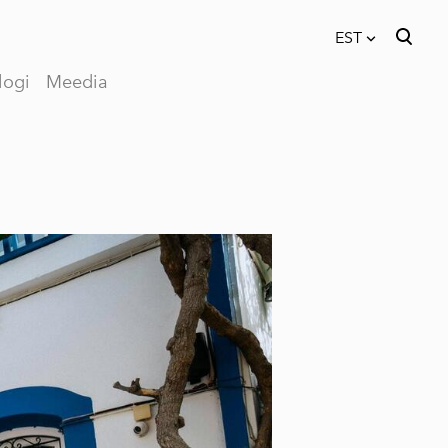
EST
logi
Meedia
lisati ostukorvi.
Vaata ostukorvi
EST
RUS