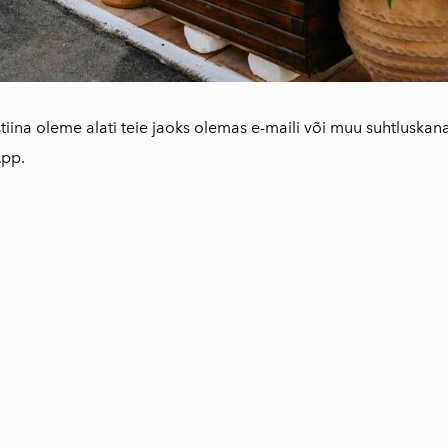
250ml
Traditsiooniline
oliiviõliseep
(Vassilakis Estate)
Maitseained,
stiina oleme alati teie jaoks olemas e-maili või muu suhtluskana
taime-ja õieteed
App.
AEOLIS kreeka
nahahooldustoote
d
Tooted oliivipuust
Reisiraamat "Muna
seiklused Kreekas"
Inspireeriv
haikukogu "Kreeka
kapriisid"