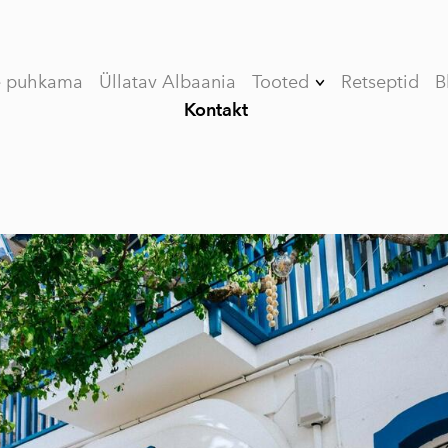
e puhkama
Üllatav Albaania
Tooted
Retseptid
B
Kontakt
Kinkekomplekt
(Limited edition)
V (VEE) ORGANIC
esimese külmpressi
oliiviõli
VASSILAKIS
ESTATE PREMIUM
esimese külmpressi
oliiviõli
MY OLIVE OIL
esimese külmpressi
oliiviõli