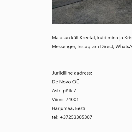
Ma asun küll Kreetal, kuid mina ja Kri
Messenger, Instagram Direct, Whats
Juriidiline aadress:
De Novo OÜ
Astri põik 7
Viimsi 74001
Harjumaa, Eesti
tel: +37253305307