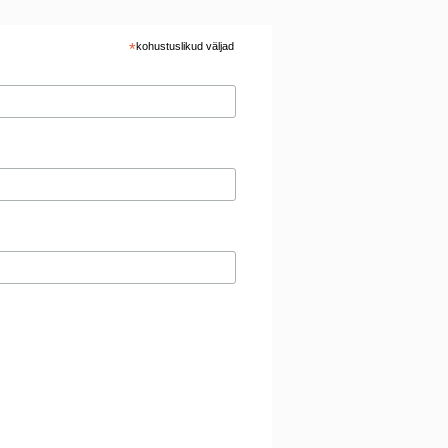
*
kohustuslikud väljad