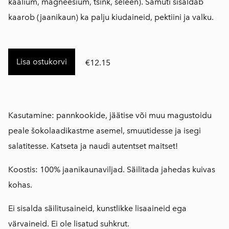
kaalium, magneesium, tsink, seleen). Samuti sisaldab
kaarob (jaanikaun) ka palju kiudaineid, pektiini ja valku.
Lisa ostukorvi
€12.15
Kasutamine: pannkookide, jäätise või muu magustoidu
peale šokolaadikastme asemel, smuutidesse ja isegi
salatitesse. Katseta ja naudi autentset maitset!
Koostis: 100% jaanikaunaviljad. Säilitada jahedas kuivas
kohas.
Ei sisalda säilitusaineid, kunstlikke lisaaineid ega
värvaineid. Ei ole lisatud suhkrut.