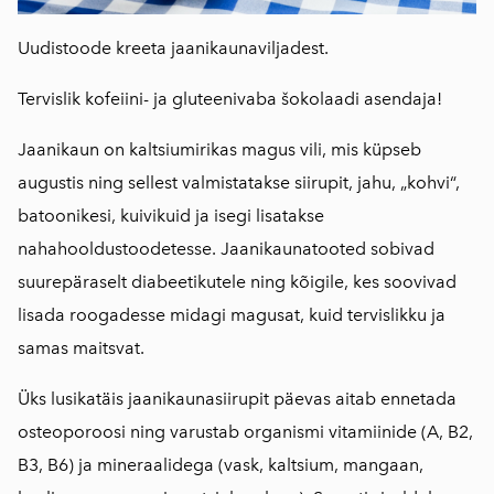
Uudistoode kreeta jaanikaunaviljadest.
Tervislik kofeiini- ja gluteenivaba šokolaadi asendaja!
Jaanikaun on kaltsiumirikas magus vili, mis küpseb
augustis ning sellest valmistatakse siirupit, jahu, „kohvi“,
batoonikesi, kuivikuid ja isegi lisatakse
nahahooldustoodetesse. Jaanikaunatooted sobivad
suurepäraselt diabeetikutele ning kõigile, kes soovivad
lisada roogadesse midagi magusat, kuid tervislikku ja
samas maitsvat.
Üks lusikatäis jaanikaunasiirupit päevas aitab ennetada
osteoporoosi ning varustab organismi vitamiinide (A, B2,
B3, B6) ja mineraalidega (vask, kaltsium, mangaan,