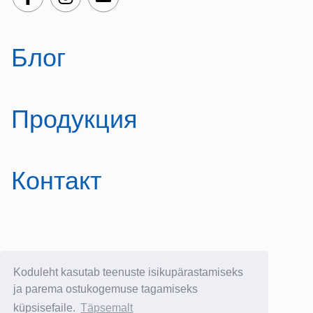
Блог
Продукция
Контакт
E-poe kasutustingimused
Koduleht kasutab teenuste isikupärastamiseks
E-postituvi:
info@yllatavkreeta.ee
ja parema ostukogemuse tagamiseks
küpsisefaile.
Täpsemalt