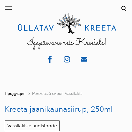
был добавлен в
Просмотр корзины
корзину.
Продукция
Рожковый сироп Vassilakis
Kreeta jaanikaunasiirup, 250ml
Vassilakis´e uudistoode