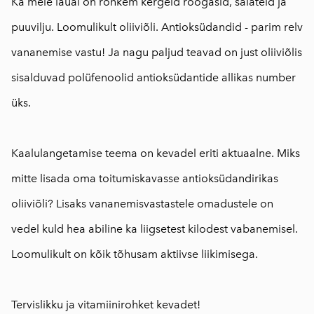
Ka meie laual on rohkem kergeid roogasid, salateid ja
puuvilju. Loomulikult oliiviõli. Antioksüdandid - parim relv
vananemise vastu! Ja nagu paljud teavad on just oliiviõlis
sisalduvad polüfenoolid antioksüdantide allikas number
üks.
⠀
Kaalulangetamise teema on kevadel eriti aktuaalne. Miks
mitte lisada oma toitumiskavasse antioksüdandirikas
oliiviõli? Lisaks vananemisvastastele omadustele on
vedel kuld hea abiline ka liigsetest kilodest vabanemisel.
Loomulikult on kõik tõhusam aktiivse liikimisega.
⠀
Tervislikku ja vitamiinirohket kevadet!