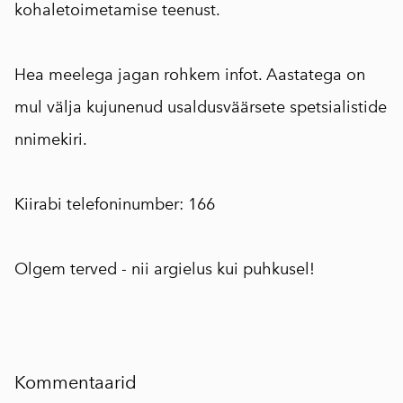
kohaletoimetamise teenust.
⠀
Hea meelega jagan rohkem infot. Aastatega on
mul välja kujunenud usaldusväärsete spetsialistide
nnimekiri.
⠀
Kiirabi telefoninumber: 166
⠀
Olgem terved - nii argielus kui puhkusel!
Kommentaarid