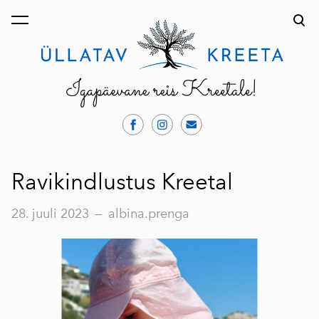
lisati ostukorvi.
Vaata ostukorvi
Ravikindlustus Kreetal
28. juuli 2023
—
albina.prenga