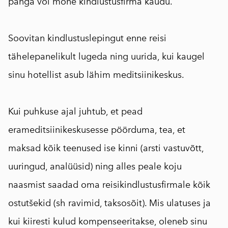
panga või mõne kindlustusfirma kaudu.
⠀
Soovitan kindlustuslepingut enne reisi
tähelepanelikult lugeda ning uurida, kui kaugel
sinu hotellist asub lähim meditsiinikeskus.
⠀
Kui puhkuse ajal juhtub, et pead
erameditsiinikeskusesse pöörduma, tea, et
maksad kõik teenused ise kinni (arsti vastuvõtt,
uuringud, analüüsid) ning alles peale koju
naasmist saadad oma reisikindlustusfirmale kõik
ostutšekid (sh ravimid, taksosõit). Mis ulatuses ja
kui kiiresti kulud kompenseeritakse, oleneb sinu