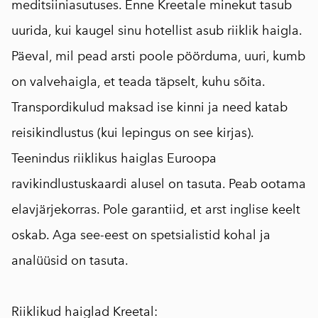
meditsiiniasutuses. Enne Kreetale minekut tasub
uurida, kui kaugel sinu hotellist asub riiklik haigla.
Päeval, mil pead arsti poole pöörduma, uuri, kumb
on valvehaigla, et teada täpselt, kuhu sõita.
Transpordikulud maksad ise kinni ja need katab
reisikindlustus (kui lepingus on see kirjas).
Teenindus riiklikus haiglas Euroopa
ravikindlustuskaardi alusel on tasuta. Peab ootama
elavjärjekorras. Pole garantiid, et arst inglise keelt
oskab. Aga see-eest on spetsialistid kohal ja
analüüsid on tasuta.
⠀
Riiklikud haiglad Kreetal: