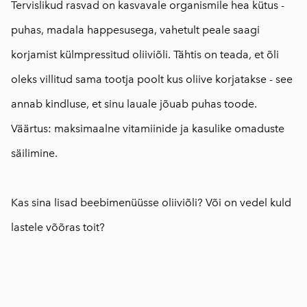
Tervislikud rasvad on kasvavale organismile hea kütus -
puhas, madala happesusega, vahetult peale saagi
korjamist külmpressitud oliiviõli. Tähtis on teada, et õli
oleks villitud sama tootja poolt kus oliive korjatakse - see
annab kindluse, et sinu lauale jõuab puhas toode.
Väärtus: maksimaalne vitamiinide ja kasulike omaduste
säilimine.
⠀
Kas sina lisad beebimenüüsse oliiviõli? Või on vedel kuld
lastele võõras toit?