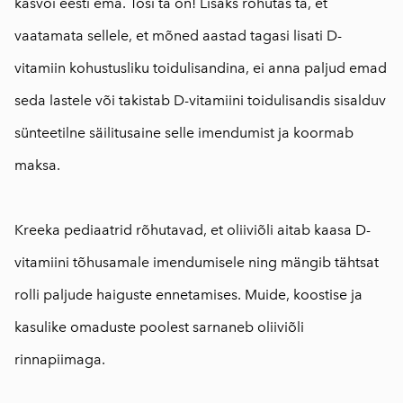
kasvõi eesti ema. Tõsi ta on! Lisaks rõhutas ta, et
vaatamata sellele, et mõned aastad tagasi lisati D-
vitamiin kohustusliku toidulisandina, ei anna paljud emad
seda lastele või takistab D-vitamiini toidulisandis sisalduv
sünteetilne säilitusaine selle imendumist ja koormab
maksa.
⠀
Kreeka pediaatrid rõhutavad, et oliiviõli aitab kaasa D-
vitamiini tõhusamale imendumisele ning mängib tähtsat
rolli paljude haiguste ennetamises. Muide, koostise ja
kasulike omaduste poolest sarnaneb oliiviõli
rinnapiimaga.
⠀