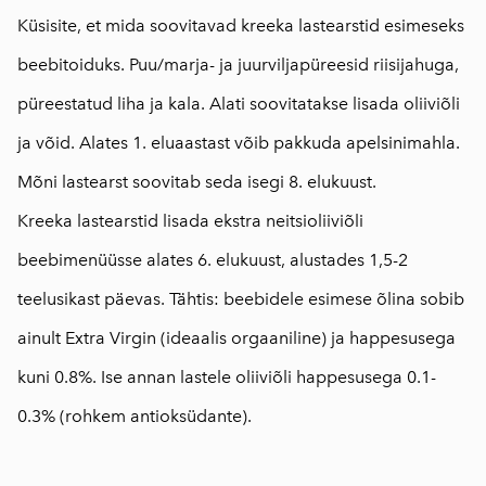
Küsisite, et mida soovitavad kreeka lastearstid esimeseks
beebitoiduks. Puu/marja- ja juurviljapüreesid riisijahuga,
püreestatud liha ja kala. Alati soovitatakse lisada oliiviõli
ja võid. Alates 1. eluaastast võib pakkuda apelsinimahla.
Mõni lastearst soovitab seda isegi 8. elukuust.
Kreeka lastearstid lisada ekstra neitsioliiviõli
beebimenüüsse alates 6. elukuust, alustades 1,5-2
teelusikast päevas. Tähtis: beebidele esimese õlina sobib
ainult Extra Virgin (ideaalis orgaaniline) ja happesusega
kuni 0.8%. Ise annan lastele oliiviõli happesusega 0.1-
0.3% (rohkem antioksüdante).
⠀