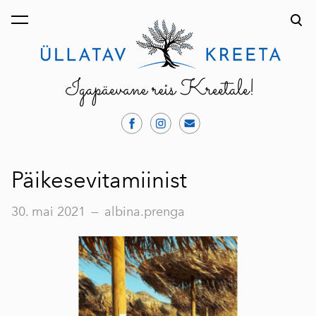
lisati ostukorvi.
Vaata ostukorvi
Päikesevitamiinist
30. mai 2021
—
albina.prenga