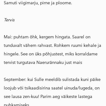
Samuti viigimarju, pirne ja ploome.
⠀
Tervis
⠀
Mai: puhtam õhk, kergem hingata. Saarel on
tunduvalt vähem rahvast. Rohkem ruumi kehale ja
hingele. See on üks põhjustest, miks korraldame
tervist turgutava Naerurännaku just mais
⠀
September: kui Sulle meeldib sulistada kuni päike
loojub või tsikaadisirina saatel uinuda/lugeda, on
see lausa zen-kuu! Parim aeg väikeste lastega
puhkamiseks.