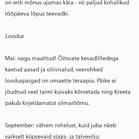
on eriti mõnus ujumas käia - nii paljud kohalikud
tööpäeva lõpus teevadki.
⠀
Loodus
⠀
Mai: nagu maalitud! Õitsvate kevadlilledega
kaetud aasad ja oliivisalud, veerohked
looduspaigad on omaette teraapia. Päike ei
jõudnud veel taimi kuivaks kõrvetada ning Kreeta
pakub kirjeldamatut silmarõõmu.
⠀
September: vähem rohelust, kuid juba näeb
vaikselt küpsevaid sügis- ja talvevilju: