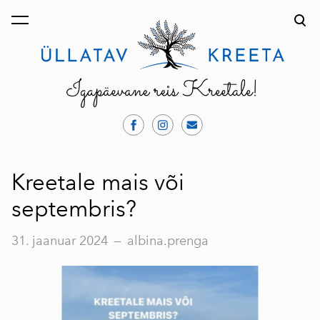
lisati ostukorvi.
Vaata ostukorvi
Kreetale mais või
septembris?
31. jaanuar 2024
—
albina.prenga