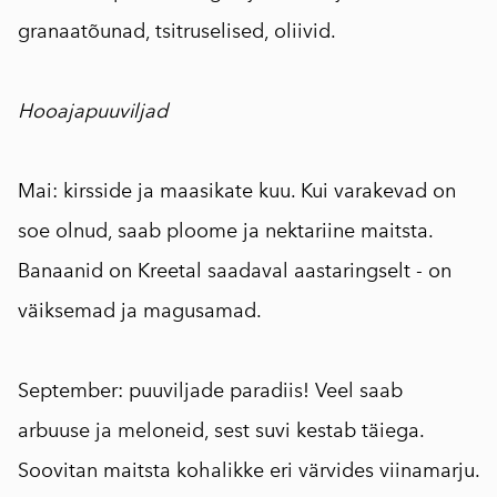
granaatõunad, tsitruselised, oliivid.
⠀
Hooajapuuviljad
⠀
Mai: kirsside ja maasikate kuu. Kui varakevad on
soe olnud, saab ploome ja nektariine maitsta.
Banaanid on Kreetal saadaval aastaringselt - on
väiksemad ja magusamad.
⠀
September: puuviljade paradiis! Veel saab
arbuuse ja meloneid, sest suvi kestab täiega.
Soovitan maitsta kohalikke eri värvides viinamarju.