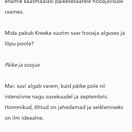
enamik kaasmaalasi päikesesaarele hooajalisuse
raames.
⠀
Mida pakub Kreeka suurim saar hooaja alguses ja
lõpu poole?
Päike ja soojus
⠀
Mai: suvi algab varem, kuid päike pole nii
intensiivne nagu suvekuudel ja septembris.
Hommikud, õhtud on jahedamad ja seiklemiseks
on ilm ideaalne.
⠀