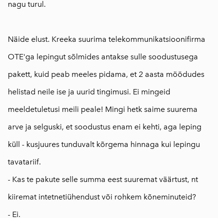
nagu turul.
⠀
Näide elust. Kreeka suurima telekommunikatsioonifirma
OTE'ga lepingut sõlmides antakse sulle soodustusega
pakett, kuid peab meeles pidama, et 2 aasta möödudes
helistad neile ise ja uurid tingimusi. Ei mingeid
meeldetuletusi meili peale! Mingi hetk saime suurema
arve ja selguski, et soodustus enam ei kehti, aga leping
küll - kusjuures tunduvalt kõrgema hinnaga kui lepingu
tavatariif.
- Kas te pakute selle summa eest suuremat väärtust, nt
kiiremat intetnetiühendust või rohkem kõneminuteid?
- Ei.