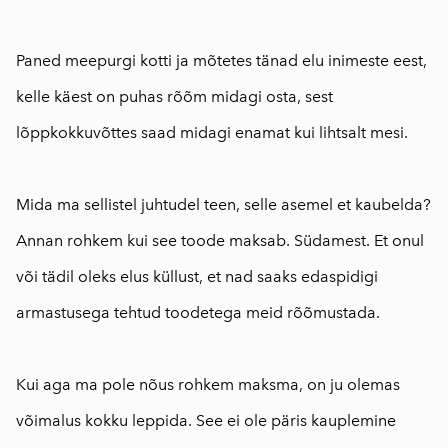
⠀
Paned meepurgi kotti ja mõtetes tänad elu inimeste eest,
kelle käest on puhas rõõm midagi osta, sest
lõppkokkuvõttes saad midagi enamat kui lihtsalt mesi.
⠀
Mida ma sellistel juhtudel teen, selle asemel et kaubelda?
Annan rohkem kui see toode maksab. Südamest. Et onul
või tädil oleks elus küllust, et nad saaks edaspidigi
armastusega tehtud toodetega meid rõõmustada.
⠀
Kui aga ma pole nõus rohkem maksma, on ju olemas
võimalus kokku leppida. See ei ole päris kauplemine