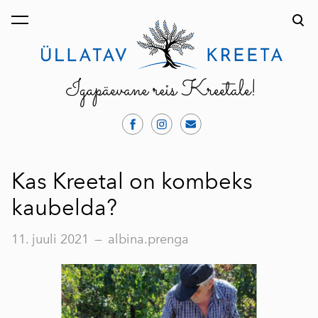
lisati ostukorvi.
Vaata ostukorvi
Kas Kreetal on kombeks
kaubelda?
11. juuli 2021
—
albina.prenga