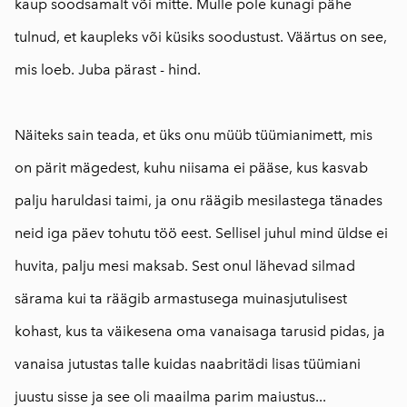
kaup soodsamalt või mitte. Mulle pole kunagi pähe
tulnud, et kaupleks või küsiks soodustust. Väärtus on see,
mis loeb. Juba pärast - hind.
⠀
Näiteks sain teada, et üks onu müüb tüümianimett, mis
on pärit mägedest, kuhu niisama ei pääse, kus kasvab
palju haruldasi taimi, ja onu räägib mesilastega tänades
neid iga päev tohutu töö eest. Sellisel juhul mind üldse ei
huvita, palju mesi maksab. Sest onul lähevad silmad
särama kui ta räägib armastusega muinasjutulisest
kohast, kus ta väikesena oma vanaisaga tarusid pidas, ja
vanaisa jutustas talle kuidas naabritädi lisas tüümiani
juustu sisse ja see oli maailma parim maiustus...