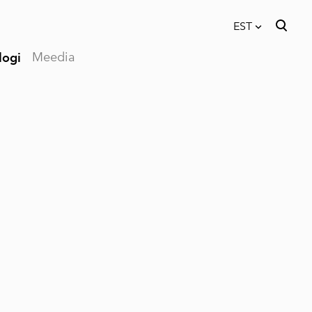
EST
Meedia
logi
lisati ostukorvi.
Vaata ostukorvi
EST
RUS