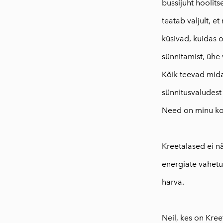
bussijuht hoolitse
teatab valjult, e
küsivad, kuidas 
sünnitamist, ühe 
Kõik teevad midag
sünnitusvaludest 
Need on minu k
Kreetalased ei n
energiate vahetu
harva.
⠀
Neil, kes on Kreet