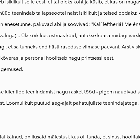
b isiklikult selle eest, et tal oleks koht ja küsib, et kas on mu
t nüüd teenindab ta lapseootel naist isiklikult ja teised oodaku
on enesetunne, pakuvad abi ja soovivad: "Kalí leftheriá! Me én
valuga)... Ükskõik kus ostmas käid, antakse kaasa midagi värsk
i, et sa tunneks end hästi raseduse viimase päevani. Arst visk
kõveras ja personal hoolitseb nagu printsessi eest.
ogemused.
äe klientide teenindamist nagu rasket tööd - pigem naudivad s
st. Loomulikult puutud aeg-ajalt pahatujuliste teenindajatega,
al käinud, on ilusaid mälestusi, kus oli tunda, et sinust hoolita