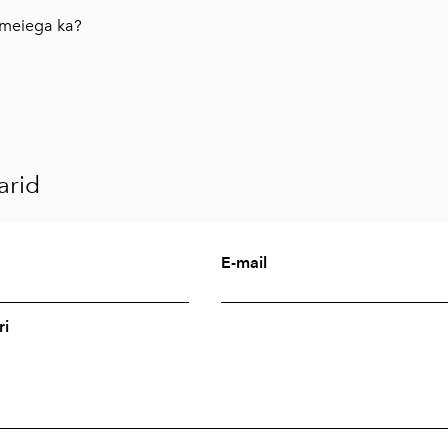
meiega ka?
rid
E-mail
i