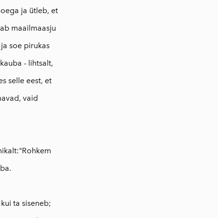
oega ja ütleb, et
jõuab maailmaasju
 ja soe pirukas
auba - lihtsalt,
 selle eest, et
mavad, vaid
lmikalt:"Rohkem
uba.
kui ta siseneb;