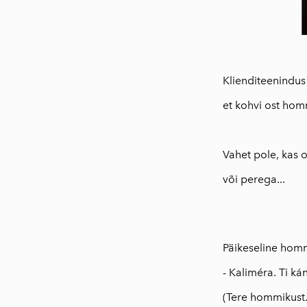
Klienditeenindus 
et kohvi ost hom
Vahet pole, kas o
või perega...
Päikeseline homm
- Kaliméra. Ti ká
(Tere hommikust.