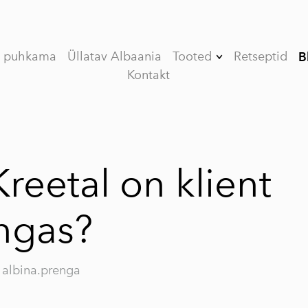
e puhkama
Üllatav Albaania
Tooted
Retseptid
B
Kontakt
Kinkekomplekt
(Limited edition)
V (VEE) ORGANIC
esimese külmpressi
oliiviõli
Kreetal on klient
VASSILAKIS
ESTATE PREMIUM
ngas?
esimese külmpressi
oliiviõli
MY OLIVE OIL
albina.prenga
esimese külmpressi
oliiviõli