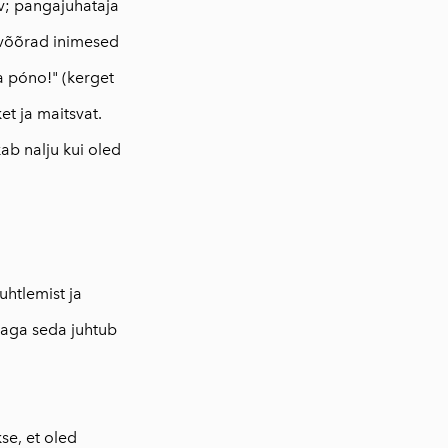
gav; pangajuhataja
; võõrad inimesed
a póno!" (kerget
et ja maitsvat.
ab nalju kui oled
uhtlemist ja
 aga seda juhtub
kse, et oled