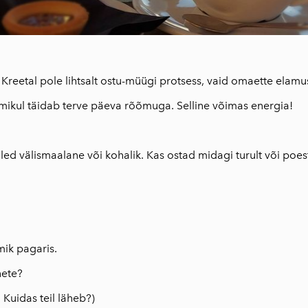
250ml
Traditsiooniline
oliiviõliseep
(Vassilakis Estate)
Kreetal pole lihtsalt ostu-müügi protsess, vaid omaette elamus. 
Maitseained,
mikul täidab terve päeva rõõmuga. Selline võimas energia!
taime-ja õieteed
AEOLIS kreeka
nahahooldustoote
led välismaalane või kohalik. Kas ostad midagi turult või poest
d
Tooted oliivipuust
Reisiraamat "Muna
seiklused Kreekas"
Inspireeriv
ik pagaris.
haikukogu "Kreeka
nete?
kapriisid"
 Kuidas teil läheb?)