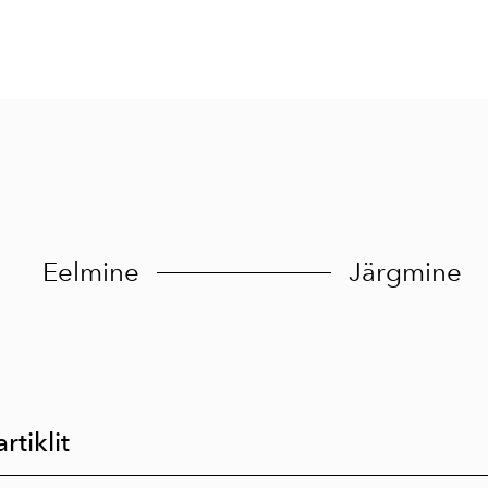
Eelmine
Järgmine
rtiklit