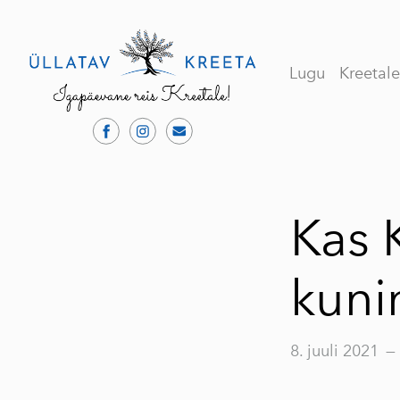
Lugu
Kreetal
Kas 
kuni
8. juuli 2021
—