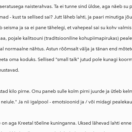
aeratusega naisterahvas. Ta ei tunne sind üldse, aga näeb su p
ilmad - kust ta sellised sai? Jutt läheb lahti, ja paari minutiga 
 seisma ja sa ei pane tähelegi, et vahepeal sai su kohv valmis
hjaa, pojale kalitsouni (traditsiooniline kohupiimapirukas) pealek
al normaalne nähtus. Astun rõõmsalt välja ja tänan end mõtetes
reeta oma koduks. Sellised "small talk" jutud pole kunagi koor
nustavad.
stad kilo pirne. Onu paneb sulle kolm pirni juurde ja ütleb ke
 neiule." Ja nii igalpool - emotsioonid ja / või midagi pealeka
 on aga Kreetal tõeline kuninganna. Uksed lähevad lahti enne 