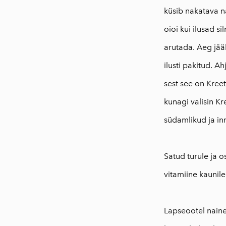
küsib nakatava n
oioi kui ilusad s
arutada. Aeg jääb
ilusti pakitud. A
sest see on Kreet
kunagi valisin K
südamlikud ja in
⠀
Satud turule ja o
vitamiine kaunile
⠀
Lapseootel naine