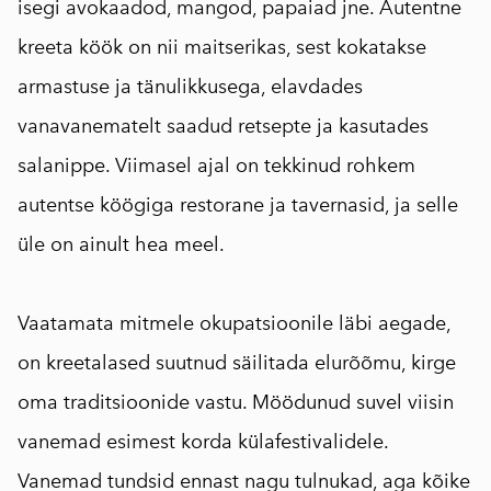
isegi avokaadod, mangod, papaiad jne. Autentne
kreeta köök on nii maitserikas, sest kokatakse
armastuse ja tänulikkusega, elavdades
vanavanematelt saadud retsepte ja kasutades
salanippe. Viimasel ajal on tekkinud rohkem
autentse köögiga restorane ja tavernasid, ja selle
üle on ainult hea meel.
⠀
Vaatamata mitmele okupatsioonile läbi aegade,
on kreetalased suutnud säilitada elurõõmu, kirge
oma traditsioonide vastu. Möödunud suvel viisin
vanemad esimest korda külafestivalidele.
Vanemad tundsid ennast nagu tulnukad, aga kõike