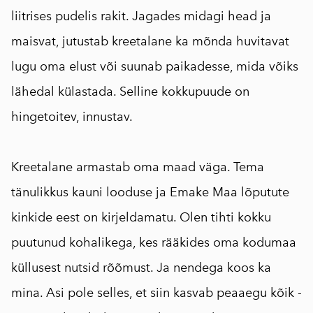
liitrises pudelis rakit. Jagades midagi head ja
maisvat, jutustab kreetalane ka mõnda huvitavat
lugu oma elust või suunab paikadesse, mida võiks
lähedal külastada. Selline kokkupuude on
hingetoitev, innustav.
⠀
Kreetalane armastab oma maad väga. Tema
tänulikkus kauni looduse ja Emake Maa lõputute
kinkide eest on kirjeldamatu. Olen tihti kokku
puutunud kohalikega, kes rääkides oma kodumaa
küllusest nutsid rõõmust. Ja nendega koos ka
mina. Asi pole selles, et siin kasvab peaaegu kõik -