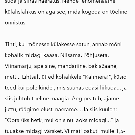
süda ja siiras naeratus. Nende fenomenaalne
külalislahkus on aga see, mida kogeda on tõeline
õnnistus.
⠀
Tihti, kui mõnesse külakesse satun, annab mõni
kohalik midagi kaasa. Niisama. Põhjuseta.
Viinamarju, apelsine, mandariine, baklažaane,
mett... Lihtsalt ütled kohalikele "Kalimera!", küsid
teed kui pole kindel, mis suunas edasi liikuda... ja
siis juhtub tõeline maagia. Aeg peatub, ajame
juttu, räägime elust, naerame... Ja siis kuulen:
"Oota üks hetk, mul on sinu jaoks midagi..." ja
tuuakse midagi värsket. Viimati pakuti mulle 1,5-