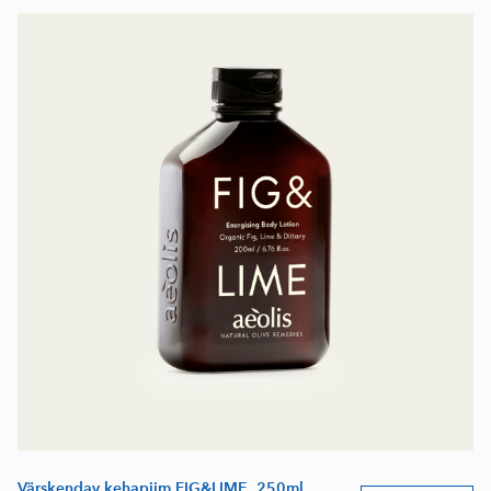
Värskendav kehapiim FIG&LIME, 250ml