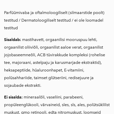
Parfüümivaba ja oftalmoloogiliselt (silmaarstide poolt)
testitud / Dermatoloogiliselt testitud / ei ole loomadel
testitud
Sisaldab:
mastihavett, orgaanilisi mooruspuu lehti,
orgaanilist oliiviõli, orgaanilist aaloe verat, orgaanilist
jojobaseemneõli, ACB tüvirakkude kompleksi (rohelise
tee, majoraani, astelpaju ja karusmarjade ekstraktid),
heksapeptiide, hüaluroonhapet, E-vitamiini,
polüsahhariide, taimset glütseriini, redisejuure ja
sojaubade ekstrakti.
Ei sisalda:
mineraalõli, vaseliini, parabeeni,
propüleenglükooli, värvaineid, sles, sls, ales, polütsüklilist
muskust, gmo retinooli, edta nitromuskust, loomseid