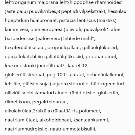
leht/origanum majorana leht/hippophae rhamnoides'i
(astelpaju) puuvili/ribes,8 peptiidi viljaekstrakt, hessulax
hpeptidum hüaluronaat, pistacia lentiscus (mastiks)
kummivesi, olea europaea (oliiviõli) puuviljaõli*, aloe
barbadensise (aaloe vera) lehtede mahl*,
tokoferüülatsetaat, propüülgallaat, gallüülglükosiid,
epigallokatehhiin-gallatüülglükosiid, propaandiool,
leukonostooki juurefiltraat/ , lauret-12,
glütserüülstearaat, peg-100 stearaat, behenüülalkohol,
letsitiin, glütsiin-soja (sojaoa) steroolid, hüdrogeenitud
oliiviõli seebistamatud ained, ränidioksiid, glütseriin,
dimetikoon, peg-40 stearaat,
alkülakrülaat3/alkülakrülaat3/. ristpolümeer,
naatriumfütaat, alkoholdenaat, ksantaankummi,
naatriumhüdroksiid, naatriummetabisulfit,