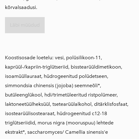
kõrvalsaadusi.
Läbi müüdud
Koostisosade loetelu: vesi, polüsilikoon-11,
kaprüül-/kapriin-triglütseriid, bisstearüüldimetikoon,
isoamüüllauraat, hüdrogeenitud polüdetseen,
simmondsia chinensis (jojoba) seemneõli*,
butüleenglükool, hdi/trimetüleeritud ristpolümeer,
laktoneetüülheksüül, tsetearüülalkohol, ditärklisfosfaat,
isostearüülisostearaat, hüdrogeenitud c12-18
triglütseriidid, morus nigra (mooruspuu) lehtede
ekstrakt*, saccharomyces/ Camellia sinensis'e