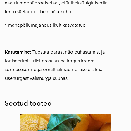
naatriumdehüdroatsetaat, etüülheksüülglütseriin,
fenoksüetanool, bensüülalkohol.
* mahepõllumajanduslikult kasvatatud
Kasutamine:
Tupsuta pärast näo puhastamist ja
toniseerimist riisiterasuurune kogus kreemi
sõrmusesõrmega õrnalt silmaümbrusele silma
sisenurgast välisnurga suunas.
Seotud tooted