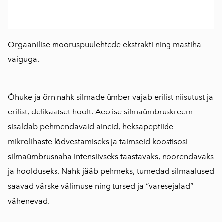
Orgaanilise mooruspuulehtede ekstrakti ning mastiha
vaiguga.
Õhuke ja õrn nahk silmade ümber vajab erilist niisutust ja
erilist, delikaatset hoolt. Aeolise silmaümbruskreem
sisaldab pehmendavaid aineid, heksapeptiide
mikrolihaste lõdvestamiseks ja taimseid koostisosi
silmaümbrusnaha intensiivseks taastavaks, noorendavaks
ja hoolduseks. Nahk jääb pehmeks, tumedad silmaalused
saavad värske välimuse ning tursed ja “varesejalad”
vähenevad.