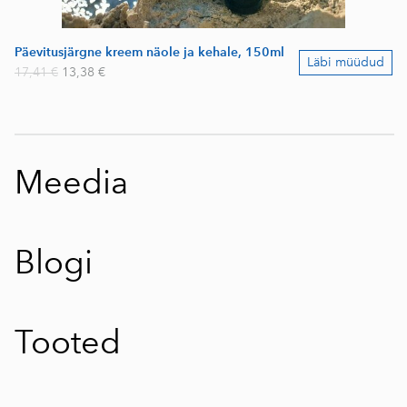
Päevitusjärgne kreem näole ja kehale, 150ml
Läbi müüdud
17,41 €
13,38 €
Meedia
Blogi
Tooted