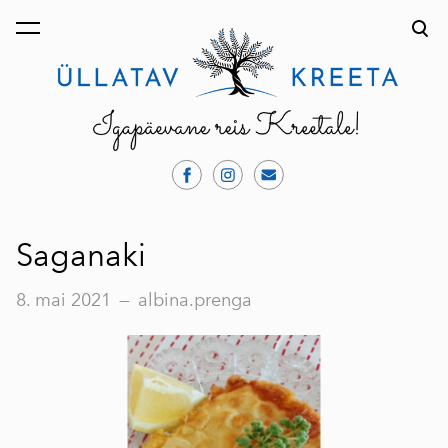
lisati ostukorvi.
Vaata ostukorvi
Saganaki
8. mai 2021
—
albina.prenga