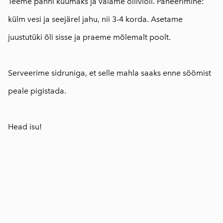
Teeme panni kuumaks ja valame oliiviõli. Paneerimine:
külm vesi ja seejärel jahu, nii 3-4 korda. Asetame
juustutüki õli sisse ja praeme mõlemalt poolt.
⠀
Serveerime sidruniga, et selle mahla saaks enne söömist
peale pigistada.
⠀
Head isu!