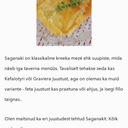
Saganaki on klassikaline kreeka mezé ehk suupiste, mida
näeb iga taverna menüüs. Tavaliselt tehakse seda kas
Kefalotyri või Graviera juustust, aga on olemas ka muid
variante - feta juustust kas praetuna või ahjus, ja isegi fillo
taignas..
Olen maitsnud ka eri juustudest tehtud Saganakit. Kõik