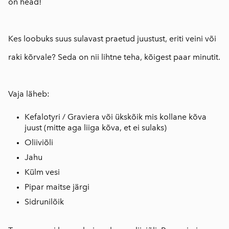
on head!
Kes loobuks suus sulavast praetud juustust, eriti veini või
raki kõrvale? Seda on nii lihtne teha, kõigest paar minutit.
⠀
Vaja läheb:
Kefalotyri / Graviera või ükskõik mis kollane kõva
juust (mitte aga liiga kõva, et ei sulaks)
Oliiviõli
Jahu
Külm vesi
Pipar maitse järgi
Sidrunilõik