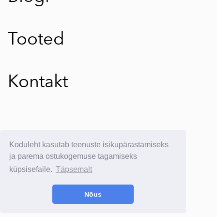
Tooted
Kontakt
E-poe kasutustingimused
Koduleht kasutab teenuste isikupärastamiseks
E-postituvi:
info@yllatavkreeta.ee
ja parema ostukogemuse tagamiseks
küpsisefaile.
Täpsemalt
© 2025 Üllatav Kreeta
Kõik õigused kaitstud.
Nõus