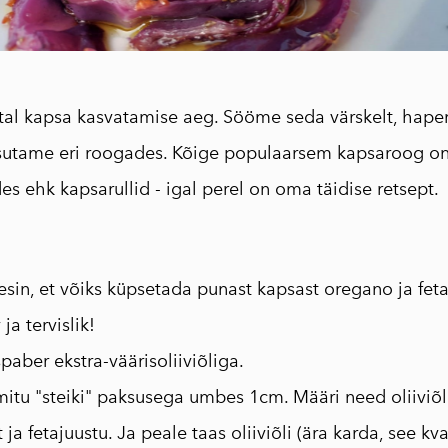
250ml
Traditsiooniline
oliiviõliseep
(Vassilakis Estate)
tal kapsa kasvatamise aeg. Sööme seda värskelt, hap
Maitseained,
asutame eri roogades. Kõige populaarsem kapsaroog o
taime-ja õieteed
AEOLIS kreeka
 ehk kapsarullid - igal perel on oma täidise retsept.
nahahooldustoote
d
Tooted oliivipuust
sin, et võiks küpsetada punast kapsast oregano ja feta
Reisiraamat "Muna
ja tervislik!
seiklused Kreekas"
Inspireeriv
paber ekstra-väärisoliiviõliga.
haikukogu "Kreeka
mitu "steiki" paksusega umbes 1cm. Määri need oliiviõli
kapriisid"
ja fetajuustu. Ja peale taas oliiviõli (ära karda, see kv