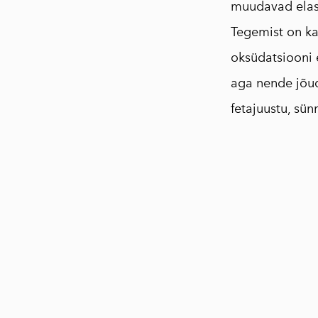
muudavad elast
Tegemist on ka
oksüdatsiooni e
aga nende jõud
fetajuustu, sü