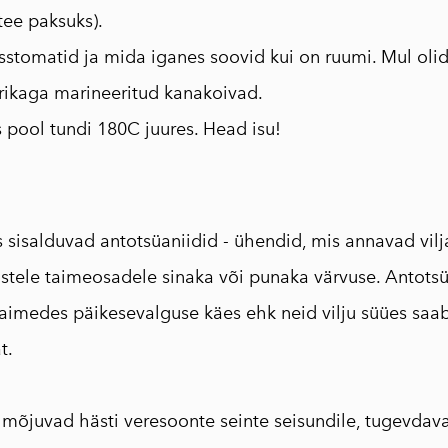
tee paksuks).
sstomatid ja mida iganes soovid kui on ruumi. Mul olid
ikaga marineeritud kanakoivad.
pool tundi 180C juures. Head isu!
 sisalduvad antotsüaniidid - ühendid, mis annavad vilj
eistele taimeosadele sinaka või punaka värvuse. Antotsü
taimedes päikesevalguse käes ehk neid vilju süües sa
t.
 mõjuvad hästi veresoonte seinte seisundile, tugevdava