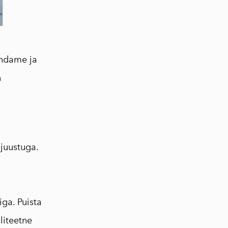
endame ja
n
juustuga.
ga. Puista
aliteetne