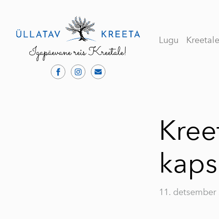
Lugu
Kreetal
Kree
kaps
11. detsember