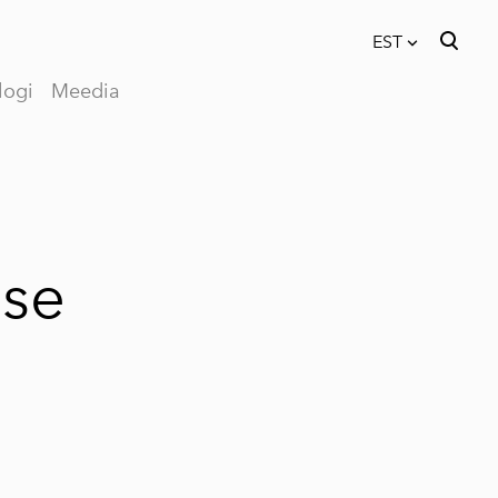
EST
logi
Meedia
lisati ostukorvi.
Vaata ostukorvi
EST
RUS
ase