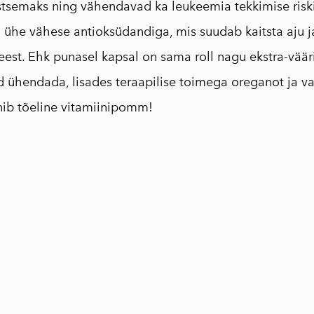
semaks ning vähendavad ka leukeemia tekkimise riski
 ühe vähese antioksüdandiga, mis suudab kaitsta aju j
est. Ehk punasel kapsal on sama roll nagu ekstra-vääriso
 ühendada, lisades teraapilise toimega oreganot ja v
nnib tõeline vitamiinipomm!