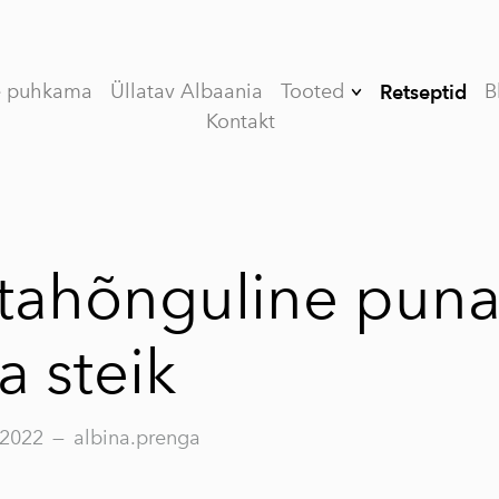
e puhkama
Üllatav Albaania
Tooted
B
Retseptid
Kontakt
Kinkekomplekt
(Limited edition)
V (VEE) ORGANIC
esimese külmpressi
oliiviõli
tahõnguline pun
VASSILAKIS
ESTATE PREMIUM
a steik
esimese külmpressi
oliiviõli
MY OLIVE OIL
 2022
—
albina.prenga
esimese külmpressi
oliiviõli