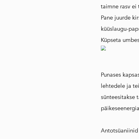
taimne rasv ei 
Pane juurde kir
küüslaugu-papr
Küpseta umbes 
Punases kapsas
lehtedele ja t
sünteesitakse 
päikeseenergia
Antotsüaniinid