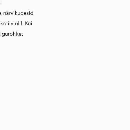
.
a närvikudesid
liiviõlil. Kui
algurohket