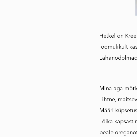
Hetkel on Kree
loomulikult k
Lahanodolmades
Mina aga mõtle
Lihtne, maitsev 
Määri
küpsetus
Lõika kapsast 
peale oreganot 