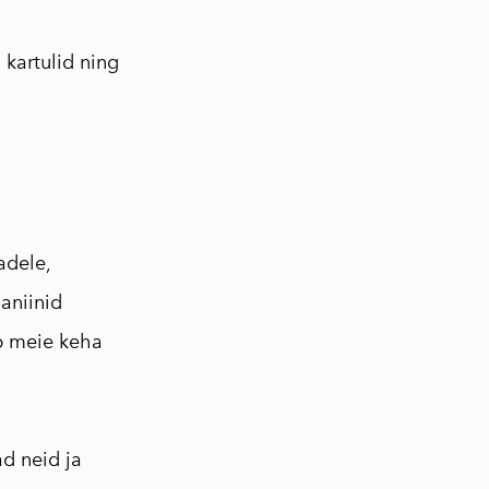
 kartulid ning
adele,
aniinid
ab meie keha
d neid ja