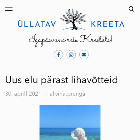
lisati ostukorvi.
Vaata ostukorvi
Uus elu pärast lihavõtteid
30. aprill 2021
—
albina.prenga