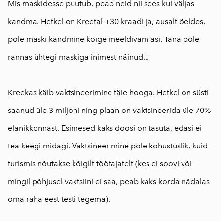
Mis maskidesse puutub, peab neid nii sees kui väljas
kandma. Hetkel on Kreetal +30 kraadi ja, ausalt öeldes,
pole maski kandmine kõige meeldivam asi. Täna pole
rannas ühtegi maskiga inimest näinud...
⠀
Kreekas käib vaktsineerimine täie hooga. Hetkel on süsti
saanud üle 3 miljoni ning plaan on vaktsineerida üle 70%
elanikkonnast. Esimesed kaks doosi on tasuta, edasi ei
tea keegi midagi. Vaktsineerimine pole kohustuslik, kuid
turismis nõutakse kõigilt töötajatelt (kes ei soovi või
mingil põhjusel vaktsiini ei saa, peab kaks korda nädalas
oma raha eest testi tegema).