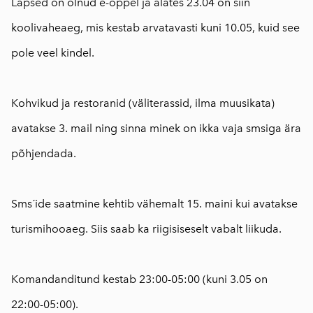
Lapsed on olnud e-õppel ja alates 23.04 on siin
koolivaheaeg, mis kestab arvatavasti kuni 10.05, kuid see
pole veel kindel.
⠀
Kohvikud ja restoranid (väliterassid, ilma muusikata)
avatakse 3. mail ning sinna minek on ikka vaja smsiga ära
põhjendada.
⠀
Sms´ide saatmine kehtib vähemalt 15. maini kui avatakse
turismihooaeg. Siis saab ka riigisiseselt vabalt liikuda.
⠀
Komandanditund kestab 23:00-05:00 (kuni 3.05 on
22:00-05:00).