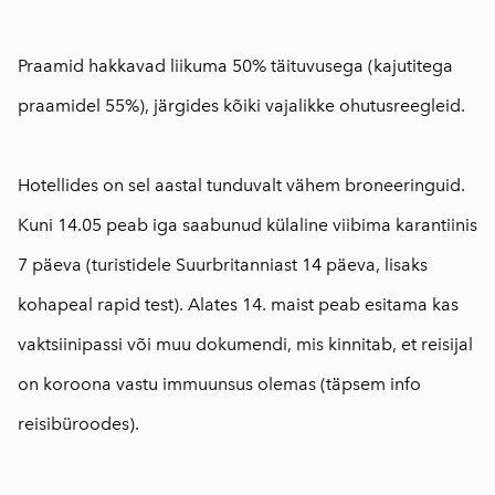
⠀
Praamid hakkavad liikuma 50% täituvusega (kajutitega
praamidel 55%), järgides kõiki vajalikke ohutusreegleid.
⠀
Hotellides on sel aastal tunduvalt vähem broneeringuid.
Kuni 14.05 peab iga saabunud külaline viibima karantiinis
7 päeva (turistidele Suurbritanniast 14 päeva, lisaks
kohapeal rapid test). Alates 14. maist peab esitama kas
vaktsiinipassi või muu dokumendi, mis kinnitab, et reisijal
on koroona vastu immuunsus olemas (täpsem info
reisibüroodes).
⠀