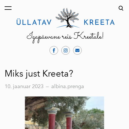
lisati ostukorvi.
Vaata ostukorvi
Miks just Kreeta?
10. jaanuar 2023
—
albina.prenga