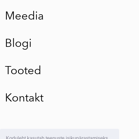
Meedia
Blogi
Tooted
Kontakt
E-poe kasutustingimused
Koduleht kasutab teenuste isikupärastamiseks