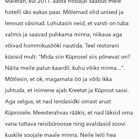
Mäletan, kui 2011. aasta hooajal saabus meie
hotelli üks eakas paar. Mõlemad olid unised ja
lennust väsinud. Lohutasin neid, et varsti on tuba
valmis ja saavad puhkama minna, niikaua aga
võivad hommikusööki nautida. Teel restorani
küsisid mult: "Mida siin Küprosel siis põnevat on?
Näita meile palun kaardil, kuhu võiks minna...".
Mõtlesin, et ok, magamata öö ja võib ikka
juhtuda, et inimene ajab Kreetat ja Küprost sassi.
Aga selgus, et nad lendasidki omast arust
Küprosele. Meesterahvas rääkis, et nad läksid oma
vana tuttava reisibüroosse ning avaldasid soovi
kuskile soojale maale minna. Neile leiti hea