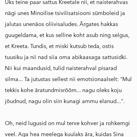
Üks teine paar sattus Kreetale nii, et naisterahvas
nägi unes Minoilise tsivilisatsiooni sümboleid ja
jalutas unenäos oliivisaludes. Ärgates hakkas
guugeldama, et kus selline koht asub ning selgus,
et Kreeta. Tundis, et miski kutsub teda, ostis
tuusiku ja nii nad siia oma abikaasaga sattusidki.
Nii kui maandusid, tulid naisterahval pisarad
silma... Ta jutustas sellest nii emotsionaalselt: "Mul
tekkis kohe äratundmisrõõm... nagu oleks koju
jõudnud, nagu olin siin kunagi ammu elanud...".
⠀
Oh, neid lugusid on mul terve kohver ja rohkemgi
veel. Aga hea meelega kuulaks ära, kuidas Sina