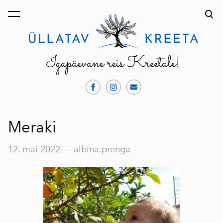
lisati ostukorvi.
Vaata ostukorvi
Meraki
12. mai 2022
—
albina.prenga