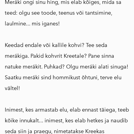
Meráki ongi sinu hing, mis elab kõiges, mida sa
teed: olgu see toode, teenus või tantsimine,
laulmine... mis iganes!
⠀
Keedad endale või kallile kohvi? Tee seda
merákiga. Pakid kohvrit Kreetale? Pane sinna
natuke merákit. Puhkad? Olgu meráki alati sinuga!
Saatku meráki sind hommikust õhtuni, terve elu
vältel!
⠀
Inimest, kes armastab elu, elab ennast täiega, teeb
kõike innukalt... inimest, kes elab hetkes ja naudib
seda siin ja praegu, nimetatakse Kreekas