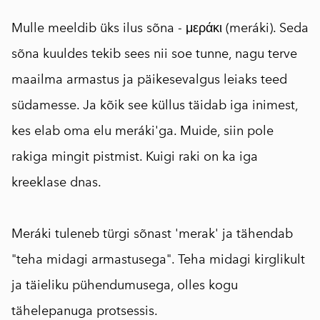
Mulle meeldib üks ilus sõna - μεράκι (meráki). Seda
sõna kuuldes tekib sees nii soe tunne, nagu terve
maailma armastus ja päikesevalgus leiaks teed
südamesse. Ja kõik see küllus täidab iga inimest,
kes elab oma elu meráki'ga. Muide, siin pole
rakiga mingit pistmist. Kuigi raki on ka iga
kreeklase dnas.
⠀
Meráki tuleneb türgi sõnast 'merak' ja tähendab
"teha midagi armastusega". Teha midagi kirglikult
ja täieliku pühendumusega, olles kogu
tähelepanuga protsessis.