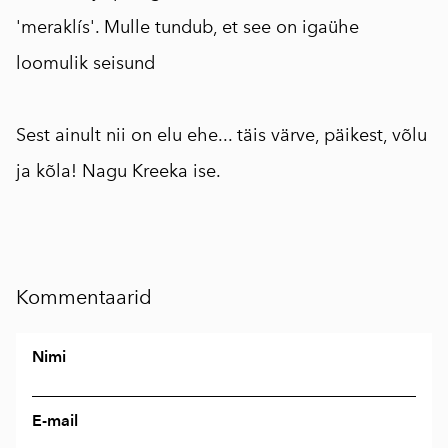
'meraklís'. Mulle tundub, et see on igaühe
loomulik seisund
⠀
Sest ainult nii on elu ehe... täis värve, päikest, võlu
ja kõla! Nagu Kreeka ise.
Kommentaarid
Nimi
E-mail