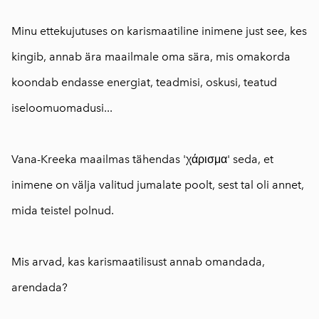
⠀
Minu ettekujutuses on karismaatiline inimene just see, kes
kingib, annab ära maailmale oma sära, mis omakorda
koondab endasse energiat, teadmisi, oskusi, teatud
iseloomuomadusi...
⠀
Vana-Kreeka maailmas tähendas 'χάρισμα' seda, et
inimene on välja valitud jumalate poolt, sest tal oli annet,
mida teistel polnud.
⠀
Mis arvad, kas karismaatilisust annab omandada,
arendada?