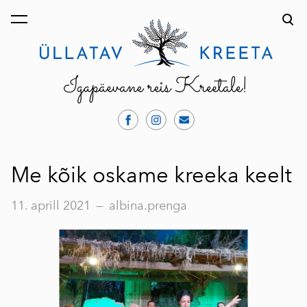
lisati ostukorvi.
Vaata ostukorvi
Me kõik oskame kreeka keelt
11. aprill 2021
—
albina.prenga