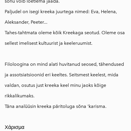
sõnu võib loetlema jääda.
Paljudel on isegi kreeka juurtega nimed: Eva, Helena,
Aleksander, Peeter...
Tahes-tahtmata oleme kõik Kreekaga seotud. Oleme osa
sellest imelisest kultuurist ja keeleruumist.
Filoloogina on mind alati huvitanud seosed, tähendused
ja assotsiatsioonid eri keeltes. Seitsmest keelest, mida
valdan, osutus just kreeka keel minu jaoks kõige
rikkalikumaks.
Täna analüüsin kreeka päritoluga sõna 'karisma.
⠀
Χάρισμα