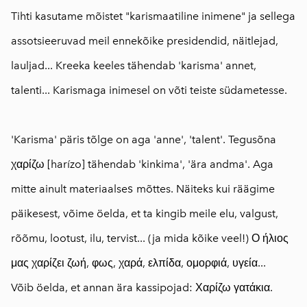
Tihti kasutame mõistet "karismaatiline inimene" ja sellega
assotsieeruvad meil ennekõike presidendid, näitlejad,
lauljad... Kreeka keeles tähendab 'karisma' annet,
talenti... Karismaga inimesel on võti teiste südametesse.
'Karisma' päris tõlge on aga 'anne', 'talent'. Tegusõna
χαρίζω [harízo] tähendab 'kinkima', 'ära andma'. Aga
s
mitte ainult materiaalse
mõttes. Näiteks kui räägime
päikesest, võime öelda, et ta kingib meile elu, valgust,
rõõmu, lootust, ilu, tervist... (ja mida kõike veel!) Ο ήλιος
μας χαρίζει ζωή, φως, χαρά, ελπίδα, ομορφιά, υγεία...
Võib öelda, et annan ära kassipojad: Χαρίζω γατάκια.