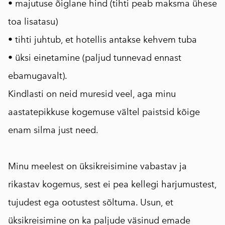
• majutuse õiglane hind (tihti peab maksma ühese
toa lisatasu)
• tihti juhtub, et hotellis antakse kehvem tuba
• üksi einetamine (paljud tunnevad ennast
ebamugavalt).
Kindlasti on neid muresid veel, aga minu
aastatepikkuse kogemuse vältel paistsid kõige
enam silma just need.
⠀
Minu meelest on üksikreisimine vabastav ja
rikastav kogemus, sest ei pea kellegi harjumustest,
tujudest ega ootustest sõltuma. Usun, et
üksikreisimine on ka paljude väsinud emade