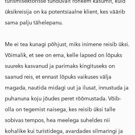
turismisektorisse tunduvalt rohkem kasumit, kuid
üksikreisija on ka potentsiaalne klient, kes väärib
sama palju tähelepanu.
⠀
Me
ei tea kunagi põhjust, miks inimene reisib üksi.
Võimalik, et see on ema, kelle lapsed on lõpuks
suureks kasvanud ja parimaks kingituseks on
saanud reis, et ennast lõpuks vaikuses välja
magada, nautida midagi uut ja ilusat, innustuda ja
puhanuna koju jõudes peret rõõmustada. Võib-
olla on tegemist naisega, kes reisib üksi talle
sobivas tempos, hea meelega suheldes nii
kohalike kui turistidega, avardades silmaringi ja