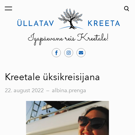
lisati ostukorvi.
Vaata ostukorvi
Kreetale üksikreisijana
22. august 2022
—
albina.prenga