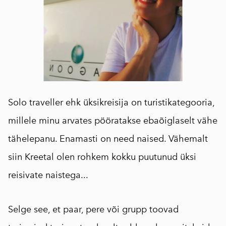
Solo traveller ehk üksikreisija on turistikategooria,
millele minu arvates pööratakse ebaõiglaselt vähe
tähelepanu. Enamasti on need naised. Vähemalt
siin Kreetal olen rohkem kokku puutunud üksi
reisivate naistega...
Selge see, et paar, pere või grupp toovad