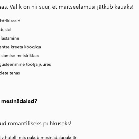
s. Valik on nii suur, et maitseelamusi jätkub kauaks!
striklassid
ndustel
ülastamine
tentse kreeta köögiga
stamise meistriklass
gusteerimine tootja juures
dete tehas
a mesinädalad?
ud romantiliseks puhkuseks!
nly hotell, mis pakub mesinädalapakette