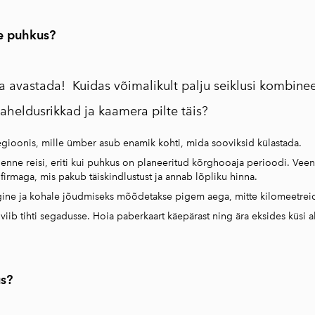
e puhkus?
a avastada! Kuidas võimalikult palju seiklusi kombinee
aheldusrikkad ja kaamera pilte täis?
egioonis, mille ümber asub enamik kohti, mida sooviksid külastada.
enne reisi, eriti kui puhkus on planeeritud kõrghooaja perioodi. Veen
firmaga, mis pakub täiskindlustust ja annab lõpliku hinna.
ine ja kohale jõudmiseks mõõdetakse pigem aega, mitte kilomeetrei
ib tihti segadusse. Hoia paberkaart käepärast ning ära eksides küsi ab
s?