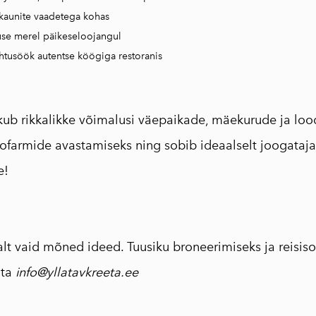
kaunite vaadetega kohas
se merel päikeseloojangul
htusöök autentse köögiga restoranis
kub rikkalikke võimalusi väepaikade, mäekurude ja lo
kofarmide avastamiseks ning sobib ideaalselt joogatajat
e!
lt vaid mõned ideed. Tuusiku broneerimiseks ja reisiso
uta
info@yllatavkreeta.ee