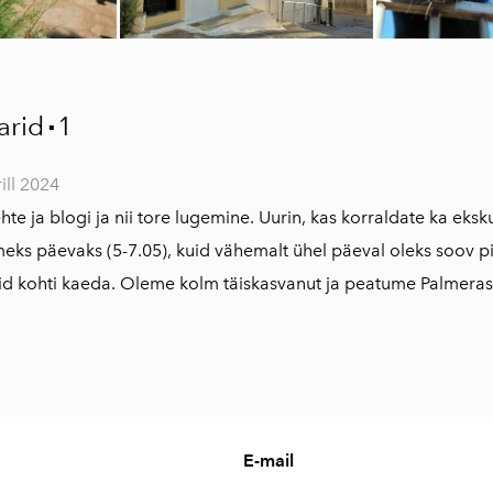
rid
1
▪
ill 2024
ehte ja blogi ja nii tore lugemine. Uurin, kas korraldate ka eks
eks päevaks (5-7.05), kuid vähemalt ühel päeval oleks soov pi
id kohti kaeda. Oleme kolm täiskasvanut ja peatume Palmera
E-mail