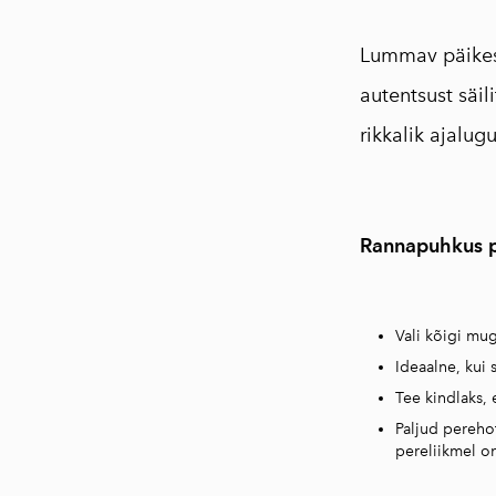
Lummav päikese
autentsust säi
rikkalik ajalug
Rannapuhkus 
⠀
Vali kõigi mug
Ideaalne, kui 
Tee kindlaks, 
Paljud pereho
pereliikmel on