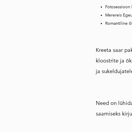
Fotosessioon 
Merereis Egeu
Romantiline õ
⠀
Kreeta saar pa
kloostrite ja ö
ja sukeldujatel
⠀
Need on lühida
saamiseks kirj