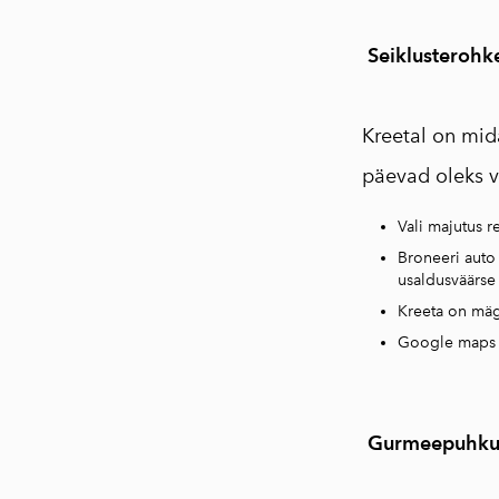
⠀
Seiklusterohk
⠀
Kreetal on mid
päevad oleks v
Vali majutus r
Broneeri auto 
usaldusväärse 
Kreeta on mäg
Google maps vi
⠀
Gurmeepuhku
⠀