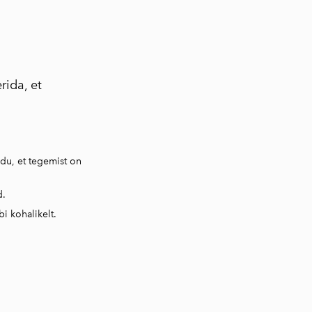
rida, et
du, et tegemist on
d.
i kohalikelt.