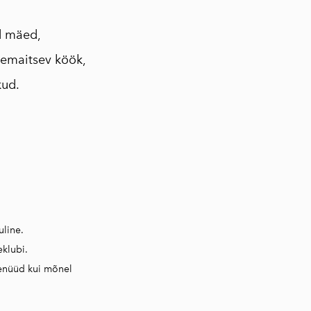
d mäed,
memaitsev köök,
kud.
uline.
eklubi.
menüüd kui mõnel