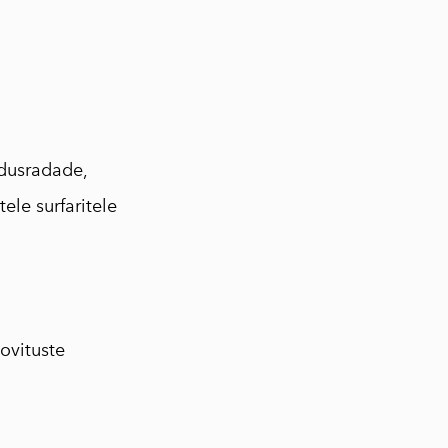
odusradade,
ele surfaritele
ovituste