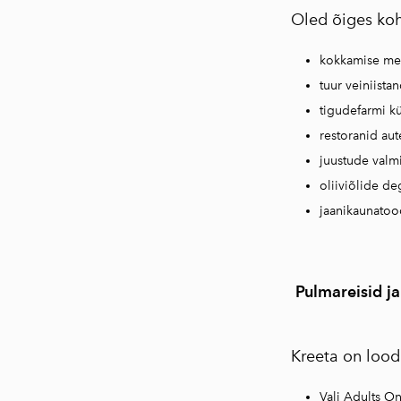
Oled õiges koha
kokkamise mei
tuur veiniista
tigudefarmi k
restoranid au
juustude valmi
oliiviõlide de
jaanikaunatoo
⠀
Pulmareisid j
⠀
Kreeta on lood
Vali Adults O