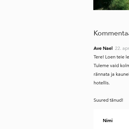
Kommentaa
Ave Nael
22. apr
Tere! Loen teie l
Tuleme vaid kolm
rännata ja kaune
hotellis.
Suured tänud!
Nimi