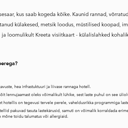
250ml
Traditsiooniline
saar, kus saab kogeda kõike. Kaunid rannad, võrratu
oliiviõliseep
litanud külakesed, metsik loodus, müstilised koopad, i
(Vassilakis Estate)
u ja loomulikult Kreeta visiitkaart - külalislahked kohali
Maitseained,
taime-ja õieteed
AEOLIS kreeka
nahahooldustoote
perega?
d
Tooted oliivipuust
Reisiraamat "Muna
avuste, hea infrastuktuuri ja liivase rannaga hotell.
seiklused Kreekas"
sõit lennujaamast oleks võimalikult lühike, sest laste puhul on see üliol
Inspireeriv
et hotellis on tegevusi tervele perele, vaheldusrikka programmiga last
haikukogu "Kreeka
tellid pakuvad tasuta lastekärusid, samuti on võimalik korraldada eri
 mõne toidu talumatus või allergiaid.
kapriisid"