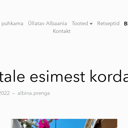
e puhkama
Üllatav Albaania
Tooted
Retseptid
B
Kontakt
Kinkekomplekt
(Limited edition)
V (VEE) ORGANIC
esimese külmpressi
oliiviõli
tale esimest kord
VASSILAKIS
ESTATE PREMIUM
esimese külmpressi
2022
—
albina.prenga
oliiviõli
MY OLIVE OIL
esimese külmpressi
oliiviõli