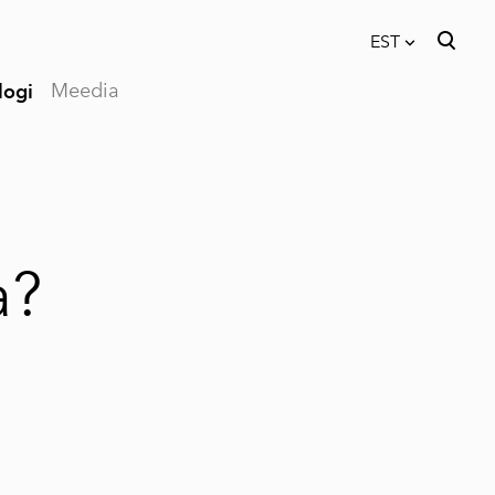
EST
Meedia
logi
lisati ostukorvi.
Vaata ostukorvi
EST
RUS
a?