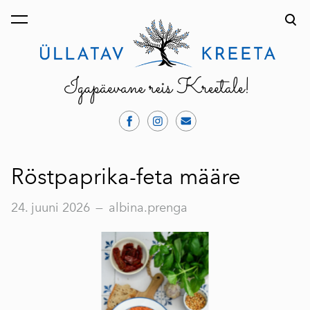
lisati ostukorvi.
Vaata ostukorvi
Röstpaprika-feta määre
24. juuni 2026
—
albina.prenga