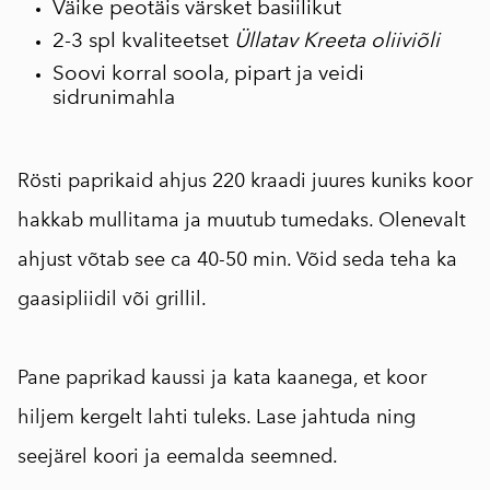
Väike peotäis värsket basiilikut
2-3 spl kvaliteetset
Üllatav Kreeta oliiviõli
Soovi korral soola, pipart ja veidi
sidrunimahla
Rösti paprikaid ahjus 220 kraadi juures kuniks koor
hakkab mullitama ja muutub tumedaks. Olenevalt
ahjust võtab see ca 40-50 min. Võid seda teha ka
gaasipliidil või grillil.
Pane paprikad kaussi ja kata kaanega, et koor
hiljem kergelt lahti tuleks. Lase jahtuda ning
seejärel koori ja eemalda seemned.