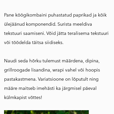
Pane köögikombaini puhastatud paprikad ja kõik
ülejäänud komponendid. Surista meeldiva
tekstuuri saamiseni. Võid jätta teralisema tekstuuri
või töödelda täitsa siidiseks.
Naudi seda hõrku tulemust määrdena, dipina,
grillroogade lisandina, wrapi vahel või hoopis
pastakastmena. Variatsioone on lõputult ning
määre maitseb imehästi ka järgmisel päeval
külmkapist võttes!