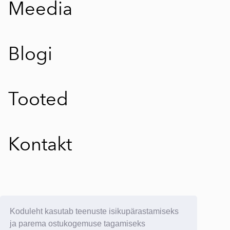
Meedia
Blogi
Tooted
Kontakt
E-poe kasutustingimused
Koduleht kasutab teenuste isikupärastamiseks
E-postituvi:
info@yllatavkreeta.ee
ja parema ostukogemuse tagamiseks