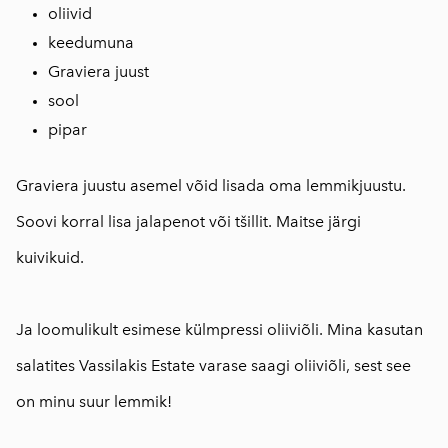
oliivid
keedumuna
Graviera juust
sool
pipar
Graviera juustu asemel võid lisada oma lemmikjuustu.
Soovi korral lisa jalapenot või tšillit. Maitse järgi
kuivikuid.
⠀
Ja loomulikult esimese külmpressi oliiviõli. Mina kasutan
salatites Vassilakis Estate
varase saagi oliiviõli, sest see
on minu suur lemmik!
⠀