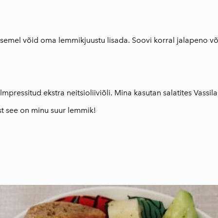
холистическая
косметика
Aeolis косметика
по уходу за кожей
semel võid oma lemmikjuustu lisada. Soovi korral jalapeno või t
Изделия из
оливкового
дерева
lmpressitud ekstra neitsioliiviõli. Mina kasutan salatites Vassila
sest see on minu suur lemmik!