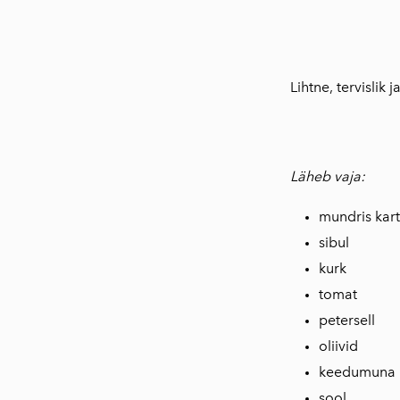
Lihtne, tervislik 
Läheb vaja:
mundris kart
sibul
kurk
tomat
petersell
oliivid
keedumuna
sool