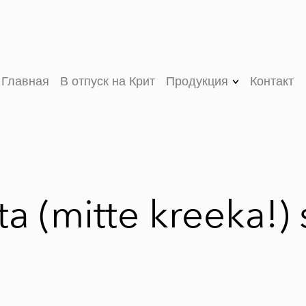
Главная
В отпуск на Крит
Продукция
Контакт
V (VEE) ORGANIC
оливковое масло
первого холодного
отжима
VASSILAKIS
a (mitte kreeka!) 
ESTATE PREMIUM
оливковое масло
первого холодного
отжима
MY OLIVE OIL
оливковое масло