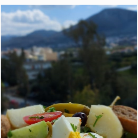
первого холодного
отжима
Charisma Organic
оливковое масло
первого холодного
отжима
CHARISMA
оливковое масло
первого холодного
отжима
Подарочный
комплект "Üllatav
Kreeta"
Чай из 40 трав
Бальзамический
соус со вкусом