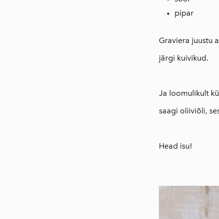
pipar
Graviera juustu a
järgi kuivikud.
⠀
Ja loomulikult kü
saagi oliiviõli, 
⠀
Head isu!