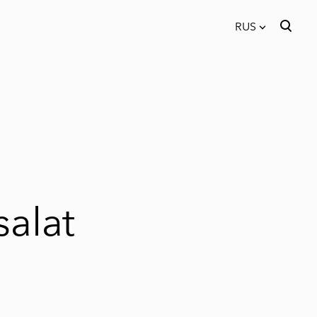
RUS
был добавлен в
Просмотр корзины
RUS
корзину.
EST
salat