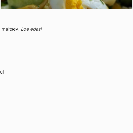
апельсина
Бальзамический
соус с чабрецом и
медом
ja maitsev!
Loe edasi
Рожковый сироп
Vassilakis
Натуральное
оливковое мыло
Оливковое масло
ul
на 5 травах
Критский
бальзамический
уксус
Ароматные травы
Крита
AGNOTIS