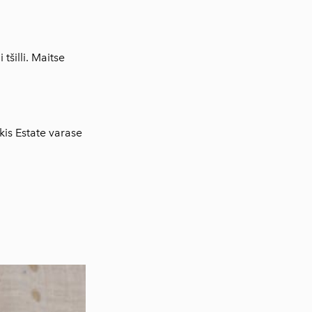
šilli. Maitse
kis Estate
varase