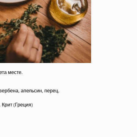
холистическая
косметика
Aeolis косметика
по уходу за кожей
Изделия из
оливкового
дерева
ета месте.
вербена, апельсин, перец.
, Крит (Греция)