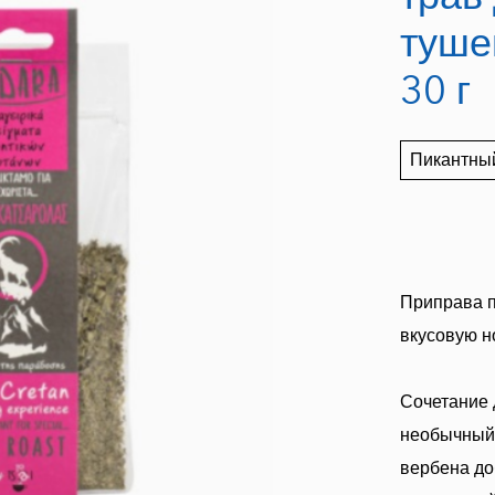
первого холодного
туше
отжима
30 г
Charisma Organic
оливковое масло
первого холодного
Пикантный
отжима
CHARISMA
оливковое масло
первого холодного
отжима
Приправа 
Подарочный
вкусовую н
комплект "Üllatav
Kreeta"
Сочетание 
Чай из 40 трав
необычный,
Бальзамический
вербена до
соус со вкусом