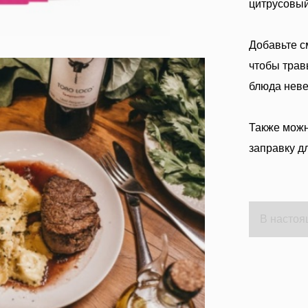
цитрусовый
апельсина
Бальзамический
Добавьте с
соус с чабрецом и
чтобы трав
медом
Рожковый сироп
блюда неве
Vassilakis
Натуральное
Также можн
оливковое мыло
заправку д
Оливковое масло
на 5 травах
Критский
бальзамический
В настоя
уксус
Ароматные
травы Крита
AGNOTIS