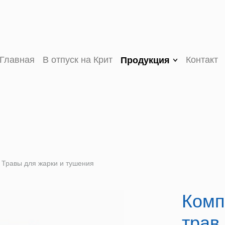
Главная
В отпуск на Крит
Контакт
Продукция
V (VEE) ORGANIC
оливковое масло
первого холодного
отжима
VASSILAKIS
ESTATE PREMIUM
Травы для жарки и тушения
оливковое масло
первого холодного
отжима
Комп
MY OLIVE OIL
трав
оливковое масло