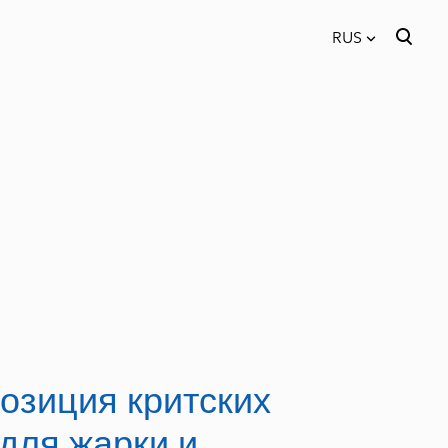
RUS
был добавлен в
Просмотр корзины
RUS
корзину.
EST
озиция критских
 для жарки и