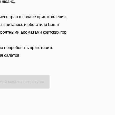
 нюанс.
месь трав в начале приготовления,
ы впитались и обогатили Ваши
роятными ароматами критских гор.
о попробовать приготовить
ля салатов.
щий момент недоступно