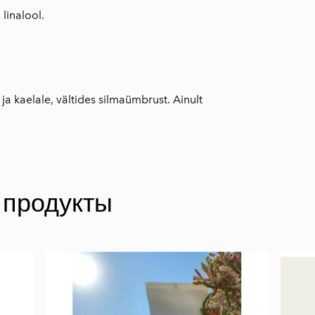
linalool.
a kaelale, vältides silmaümbrust. Ainult
 продукты