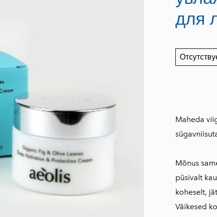
первого холодного
для 
отжима
Charisma Organic
оливковое масло
Отсутству
первого холодного
отжима
CHARISMA
оливковое масло
первого холодного
Maheda viig
отжима
sügavniisut
Подарочный
комплект "Üllatav
Mõnus samet
Kreeta"
püsivalt ka
Чай из 40 трав
koheselt, jä
Бальзамический
Väikesed ko
соус со вкусом