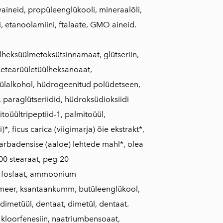
rvaineid, propüleenglükooli, mineraalõli,
, etanoolamiini, ftalaate, GMO aineid.
ülheksüülmetoksütsinnamaat, glütseriin,
tsetearüületüülheksanoaat,
arüülalkohol, hüdrogeenitud polüdetseen,
, paraglütseriidid, hüdroksüdioksiidi
oüültripeptiid-1, palmitoüül,
)*, ficus carica (viigimarja) õie ekstrakt*,
barbadensise (aaloe) lehtede mahl*, olea
100 stearaat, peg-20
s, fosfaat, ammoonium
ümeer, ksantaankumm, butüleenglükool,
imetüül, dentaat, dimetül, dentaat.
 kloorfenesiin, naatriumbensoaat,