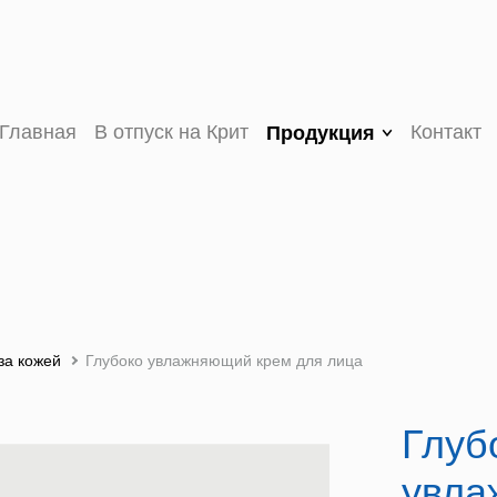
Главная
В отпуск на Крит
Контакт
Продукция
V (VEE) ORGANIC
оливковое масло
первого холодного
отжима
VASSILAKIS
ESTATE PREMIUM
за кожей
Глубоко увлажняющий крем для лица
оливковое масло
первого холодного
отжима
Глуб
MY OLIVE OIL
увла
оливковое масло