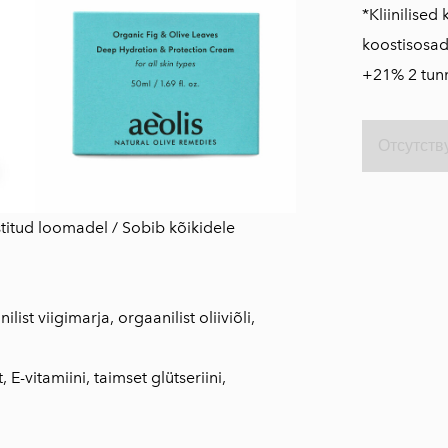
холистическая
*Kliinilised
косметика
koostisosad
Aeolis косметика
+21% 2 tunn
по уходу за
кожей
Изделия из
Отсутств
оливкового
дерева
estitud loomadel / Sobib kõikidele
ilist viigimarja, orgaanilist oliiviõli,
E-vitamiini, taimset glütseriini,