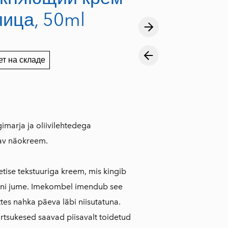
лица, 50ml
ет на складе
imarja ja oliivilehtedega
av näokreem.
ise tekstuuriga kreem, mis kingib
uni jume. Imekombel imendub see
ttes nahka päeva läbi niisutatuna.
rtsukesed saavad piisavalt toidetud