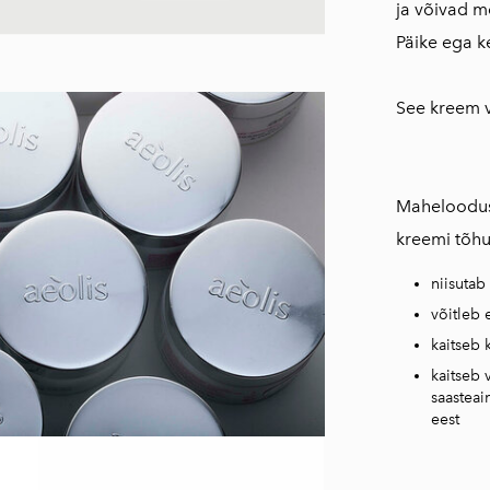
ja võivad m
апельсина
Päike ega ke
Бальзамический
соус с чабрецом и
медом
See kreem v
Рожковый сироп
Vassilakis
Натуральное
Mahelooduse
оливковое мыло
kreemi tõhu
Оливковое масло
на 5 травах
niisutab
Критский
võitleb 
бальзамический
kaitseb 
уксус
kaitseb 
saasteai
Ароматные травы
eest
Крита
AGNOTIS