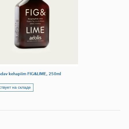
ndav kehapiim FIG&LIME, 250ml
ствует на складе