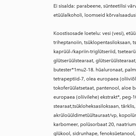
Ei sisalda: parabeene, sünteetilisi vä
etüülalkoholi, loomseid kõrvalsaadusi
Koostisosade loetelu: vesi (vesi), etü
triheptanoiin, tsüklopentasiloksaan, 
kaprüül-/kapriin-triglütseriid, tsete
glütserüülstearaat, glütserüülstearaat
butester*1mu2-18. hüaluronaat, palmit
tetrapeptiid-7, olea europaea (oliiviõli
tokoferüülatsetaat, pantenool, aloe 
europaea (oliivilehe) ekstrakt*, peg-
stearaat,tsükloheksasiloksaan, tärkli
akrüloüüldimetüültauraat/vp, kopol
karbomeer, polüsorbaat 20, naatriumd
glükool, sidrunhape, fenoksüetanool,