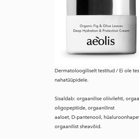
Dermatoloogiliselt testitud / Ei ole t
nahatüüpidele.
Sisaldab: orgaanilise oliivilehti, orgaan
oligopeptiide, orgaanilinst
aaloet, D-pantenooil, hüaluroonhapet, 
orgaanilist sheavõid.