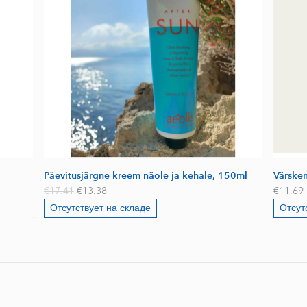
Päevitusjärgne kreem näole ja kehale, 150ml
Värske
€17.41
€13.38
€11.69
Отсутствует на складе
Отсут