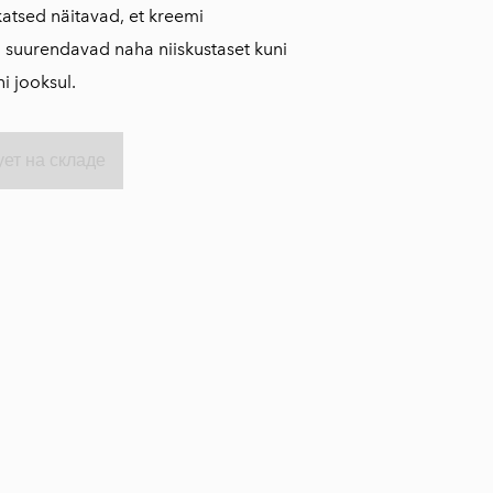
 katsed näitavad, et kreemi
 suurendavad naha niiskustaset kuni
i jooksul.
ует на складе