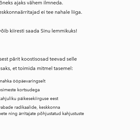
õneks ajaks vähem ilmneda.
skkonnaärritajad ei tee nahale liiga.
õib kiiresti saada Sinu lemmikuks!
st pärit koostisosad teevad selle
saks, et toimida mitmel tasemel:
 nahka ööpäevaringselt
esimeste kortsudega
kahjuliku päikesekiirguse eest
vabade radikaalide, keskkonna
nete ning ärritajate põhjustatud kahjustuste