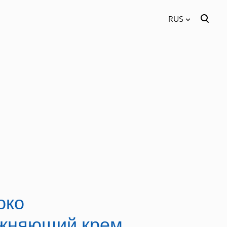
RUS
был добавлен в
Просмотр корзины
RUS
корзину.
EST
око
жняющий крем